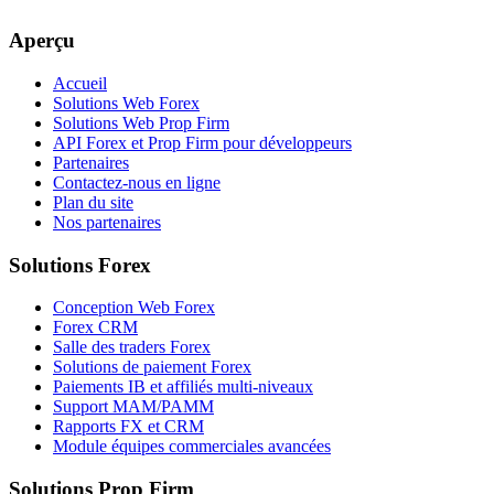
Aperçu
Accueil
Solutions Web Forex
Solutions Web Prop Firm
API Forex et Prop Firm pour développeurs
Partenaires
Contactez-nous en ligne
Plan du site
Nos partenaires
Solutions Forex
Conception Web Forex
Forex CRM
Salle des traders Forex
Solutions de paiement Forex
Paiements IB et affiliés multi-niveaux
Support MAM/PAMM
Rapports FX et CRM
Module équipes commerciales avancées
Solutions Prop Firm