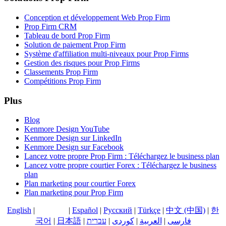
Conception et développement Web Prop Firm
Prop Firm CRM
Tableau de bord Prop Firm
Solution de paiement Prop Firm
Système d'affiliation multi-niveaux pour Prop Firms
Gestion des risques pour Prop Firms
Classements Prop Firm
Compétitions Prop Firm
Plus
Blog
Kenmore Design YouTube
Kenmore Design sur LinkedIn
Kenmore Design sur Facebook
Lancez votre propre Prop Firm : Téléchargez le business plan
Lancez votre propre courtier Forex : Téléchargez le business
plan
Plan marketing pour courtier Forex
Plan marketing pour Prop Firm
English
|
Français
|
Español
|
Русский
|
Türkçe
|
中文 (中国)
|
한
국어
|
日本語
|
עברית
|
کوردی
|
العربية
|
فارسی