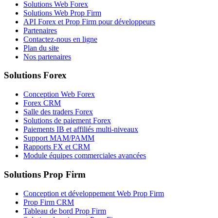
Solutions Web Forex
Solutions Web Prop Firm
API Forex et Prop Firm pour développeurs
Partenaires
Contactez-nous en ligne
Plan du site
Nos partenaires
Solutions Forex
Conception Web Forex
Forex CRM
Salle des traders Forex
Solutions de paiement Forex
Paiements IB et affiliés multi-niveaux
Support MAM/PAMM
Rapports FX et CRM
Module équipes commerciales avancées
Solutions Prop Firm
Conception et développement Web Prop Firm
Prop Firm CRM
Tableau de bord Prop Firm