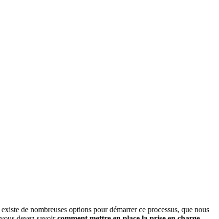
il existe de nombreuses options pour démarrer ce processus, que nous
, vous devez savoir
comment mettre en place la prise en charge