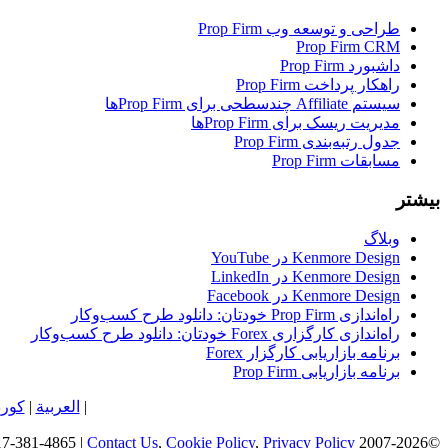
طراحی و توسعه وب Prop Firm
Prop Firm CRM
داشبورد Prop Firm
راهکار پرداخت Prop Firm
سیستم Affiliate چندسطحی برای Prop Firmها
مدیریت ریسک برای Prop Firmها
جدول رتبه‌بندی Prop Firm
مسابقات Prop Firm
بیشتر
وبلاگ
Kenmore Design در YouTube
Kenmore Design در LinkedIn
Kenmore Design در Facebook
راه‌اندازی Prop Firm خودتان: دانلود طرح کسب‌وکار
راه‌اندازی کارگزاری Forex خودتان: دانلود طرح کسب‌وکار
برنامه بازاریابی کارگزار Forex
برنامه بازاریابی Prop Firm
فارسی
|
العربية
|
کور
Contact Us
,
Cookie Policy
,
Privacy Policy
©2007-2026 Kenmore Design LLC | Forex Web Development, Design, & Marketing | USA and EU Representation | Phone: +1-617-381-4865 |