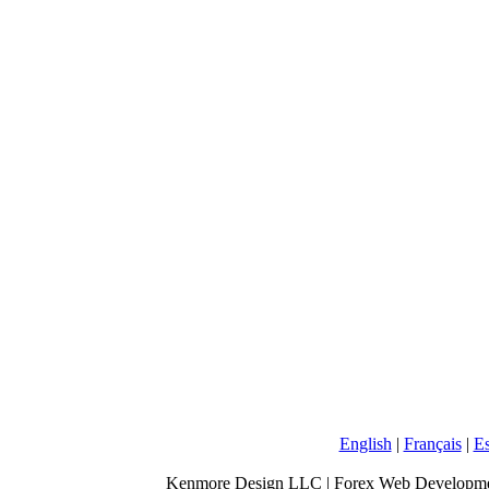
English
|
Français
|
E