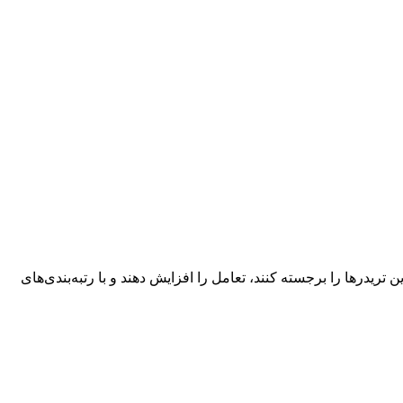
دربورد Prop Firm شرکت Kenmore Design به شرکت‌ها امکان می‌دهد برترین تریدرها را برجسته کنند، تعامل را افزایش دهند و با رتبه‌بندی‌های