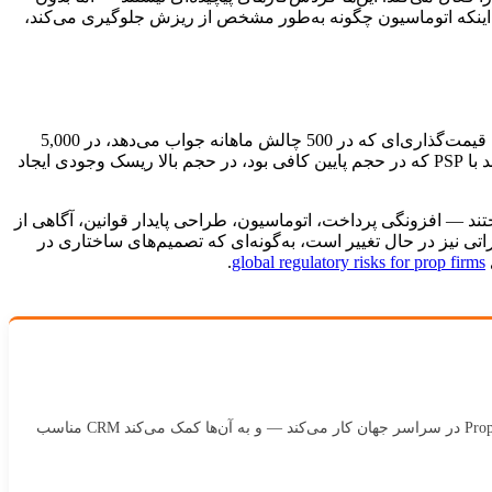
ره اینکه اتوماسیون چگونه به‌طور مشخص از ریزش جلوگیری می‌کند،
هر یک از حالت‌های شکست بالا همان علت ریشه‌ای را دارند: تصمیم‌هایی که برای سال اول گرفته شده‌اند و برای سال دوم طراحی نشده‌اند. قیمت‌گذاری‌ای که در 500 چالش ماهانه جواب می‌دهد، در 5,000
چالش از کار می‌افتد. عملیات دستی که در 200 حساب فعال قابل مدیریت هستند، در 2,000 حساب غیرقابل مدیریت می‌شوند. یک رابطه واحد با PSP که در حجم پایین کافی بود، در حجم بالا ریسک وجودی ایجاد
تند — افزونگی پرداخت، اتوماسیون، طراحی پایدار قوانین، آگاهی از
 نیز در حال تغییر است، به‌گونه‌ای که تصمیم‌های ساختاری در
.
global regulatory risks for prop firms
متخصص توسعه کسب‌وکار با پیشینه‌ای در فروش و مذاکره بین‌المللی B2B. در Kenmore Design، با بروکرهای فارکس و اپراتورهای Prop Firm در سراسر جهان کار می‌کند — و به آن‌ها کمک می‌کند CRM مناسب