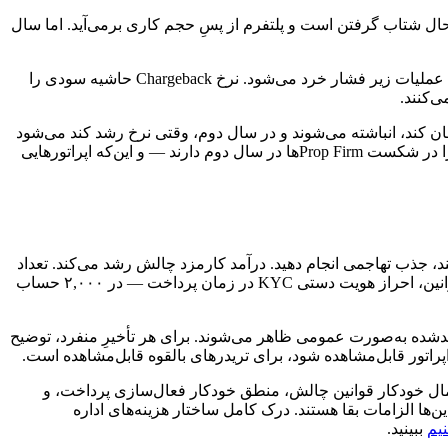
ره یک Prop Firm شبیه رشد و پیشرفت به نظر می‌رسد. درآمد حاصل از هزینه‌های چالش در حال ورود است، کانال Affiliate در حال شتاب گرفتن است و پلتفرم از پسِ حجم کاری برمی‌آید. اما سال
روابط با PSPها سخت‌گیرانه‌تر می‌شود یا به پایان می‌رسد. تأخیر در پرداخت‌ها به اعتبار عمومی برند در Reddit و Trustpilot آسیب می‌زند. تیم عملیات زیر فشار خرد می‌شود. نرخ Chargeback حاشیه سودی را
ی‌کنند.
ان کند، انباشته می‌شوند و در سال دوم، وقتی نرخ رشد کند می‌شود
و مشکلات ساختاری زیربنایی آشکار می‌شوند، قابل مشاهده می‌گردند. این مقاله شش اشتباه عملیاتی را بررسی می‌کند که بیشترین نقش را در شکست Prop Firmها در سال دوم دارند — و این‌که اپراتورهایی
، جذب تهاجمی انجام دهید. درآمد کارمزد چالش رشد می‌کند. تعداد
حساب‌های فعال رشد می‌کند. و فرایندهای دستی‌ای که در ۲۰۰ حساب کار می‌کردند — تأییدهای دستی پرداخت، بررسی‌های دستی نقض قوانین، احراز هویت دستی KYC در زمان پرداخت — در ۲,۰۰۰ حساب
اندشده به‌صورت عمومی ظاهر می‌شوند. برای هر تأخیرِ منفرد، توضیح
اتور قابل‌مشاهده شود، برای تریدرهای بالقوه قابل‌مشاهده است.
اعمال خودکار قوانین چالش، منطق خودکار فعال‌سازی پرداخت، و
هویت KYC در ۵۰۰ حساب فعال از آن چیزهایی نیستند که بتوان از آن‌ها چشم‌پوشی کرد — در ۵,۰۰۰ حساب، این‌ها الزامات بقا هستند. درک کامل ساختار هزینه‌های اداره
ببینید.