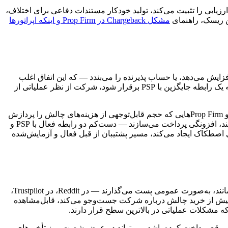
داد بودن هزینه‌های ارزیابی را تثبیت می‌کند، تولید خودکار مستندات دفاعی برای اختلاف،
ین ریسک، راهنمای
مشکل Chargeback در Prop Firm و اینکه اپراتورها
را افزایش می‌دهد، یا حساب پذیرنده را می‌بندد — که این اتفاق اغلب
بدون هشدار قابل‌توجه رخ می‌دهد — عملیات متوقف می‌شود. خرید چالش‌ها قابل پردازش نیست. پرداخت‌ها قابل ارسال نیست. تا زمانی که یک رابطه جایگزین با PSP برقرار شود، شرکت از نظر عملیاتی از
تعلیق PSP در فضای Prop Trading غیرمعمول نیست. ارائه‌دهندگان پرداخت به‌طور فزاینده‌ای دسته‌های پذیرنده پرریسک را بررسی می‌کنند، و Prop Firmهایی که حجم قابل‌توجهی از هزینه‌های چالش را پردازش
می‌کنند دقیقاً همان نوع توجه انطباقی را جلب می‌کنند که باعث بررسی می‌شود. اپراتورهایی که دوام می‌آورند، پیش از آنکه به آن نیاز پیدا کنند، افزونگی پرداخت می‌سازند — دست‌کم دو رابطه فعال با PSP و
اصلی اصطکاک ایجاد می‌کند، مسیر پشتیبان از قبل فعال و آزمایش‌شده
تأخیر در پرداخت، سریع‌ترین راه برای نابود کردن اعتبار یک Prop Firm است. تریدرهایی که برای پرداخت بیش از زمان اعلام‌شده منتظر می‌مانند، به‌صورت عمومی پست می‌گذارند — در Reddit، در Trustpilot،
در بالقوه‌ای که پیش از خرید چالش درباره شرکت جست‌وجو می‌کند، قابل‌مشاهده
ه مشکلات عملیاتی در بالاترین سطح قرار دارند.
 پرصدا. شرکتی که به‌مدت دوازده ماه به‌موقع پرداخت کرده باشد، می‌تواند در عرض شصت روز تأخیرهای