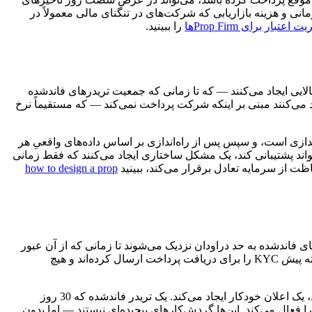
نی و هزینه بازاریابی که شرکت‌های در تنگنای مالی معمولاً در
 اعتبار برای Prop Firmها
را ببینید.
یی ایجاد می‌کنند — که تا زمانی که جمعیت تریدرهای فاندشده
 می‌کنند مبنی بر اینکه شرکت پرداخت نمی‌کند — که مستقیماً نرخ
‌اندازی است، و سپس پس از راه‌اندازی بر اساس داده‌های واقعیِ هر
واند پشتیبانی کند، یک مشکل ساختاری ایجاد می‌کنند که فقط زمانی
ت از سرمایه تعادل برقرار می‌کند، ببینید
how to design a prop
ی فاندشده به حد دراودان نزدیک می‌شوند تا زمانی که از آن عبور
کنند. نمی‌داند کدام تریدرها 45 روز غیرفعال بوده‌اند تا زمانی که آن تریدرها قبلاً به یک رقیب منتقل شده باشند. نمی‌داند کدام تریدرها چهار هفته پیش KYC را برای دریافت پرداخت ارسال کرده‌اند و هیچ
اتوماسیون CRM این ریسک‌های نامرئی را به رویدادهایی قابل‌مشاهده و قابل‌اقدام تبدیل می‌کند. تریدری که به آستانه دراودان نزدیک می‌شود، یک اعلان خودکار ایجاد می‌کند. یک تریدر فاندشده که 30 روز
ساعت در انتظار مانده، یک ارجاع به تیم عملیات را فعال می‌کند. این‌ها گردش‌کارهای پیچیده‌ای نیستند — اما بدون