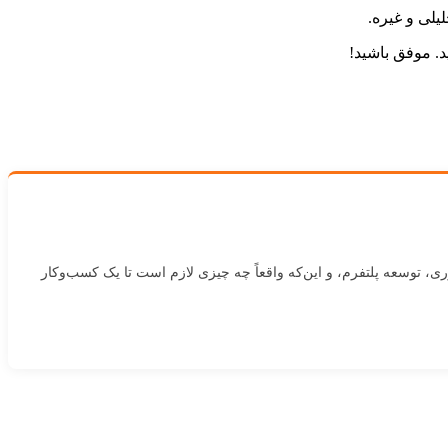
یلی و غیره.
د. موفق باشید!
به در ساخت محصولات فین‌تک برای صنعت Forex و Prop Trading. درباره استراتژی فناوری، توسعه پلتفرم، و این‌که واقعاً چه چیزی لازم است تا یک کسب‌وکار