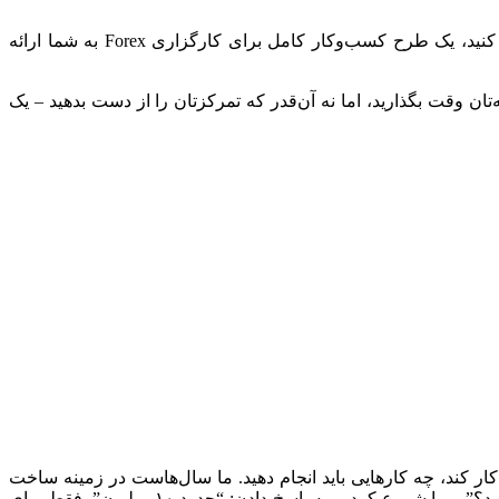
هرچند ساده به نظر می‌رسد، به نوعی برنامه نیاز خواهید داشت. شرکت‌هایی هستند که اگر آن‌ها را به‌عنوان یکی از فروشندگان انتخاب کنید، یک طرح کسب‌وکار کامل برای کارگزاری Forex به شما ارائه
ان وقت بگذارید، اما نه آن‌قدر که تمرکزتان را از دست بدهید – یک
ر کند، چه کارهایی باید انجام دهید. ما سال‌هاست در زمینه ساخت
وب‌سایت فعالیت می‌کنیم و بارها با درخواست‌هایی مثل این مواجه شده‌ایم: “می‌خواهم یک وب‌سایت مثل FxPro داشته باشم، چقدر می‌شود؟” و ما شروع کردیم به پاسخ دادن: “حدود ۱۰ میلیون”، فقط برای