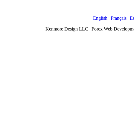
English
|
Français
|
E