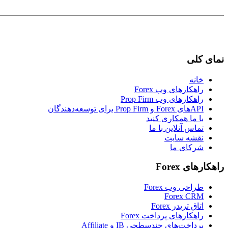
نمای کلی
خانه
راهکارهای وب Forex
راهکارهای وب Prop Firm
APIهای Forex و Prop Firm برای توسعه‌دهندگان
با ما همکاری کنید
تماس آنلاین با ما
نقشه سایت
شرکای ما
راهکارهای Forex
طراحی وب Forex
Forex CRM
اتاق تریدر Forex
راهکارهای پرداخت Forex
پرداخت‌های چندسطحی IB و Affiliate