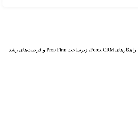
در The Forex Expo Dubai شرکت می‌کنید؟ بیایید حضوری با هم ارتباط بگیریم. خوشحال می‌شویم در طول رویداد درباره فناوری کارگزاری، راهکارهای Forex CRM، زیرساخت Prop Firm و فرصت‌های رشد