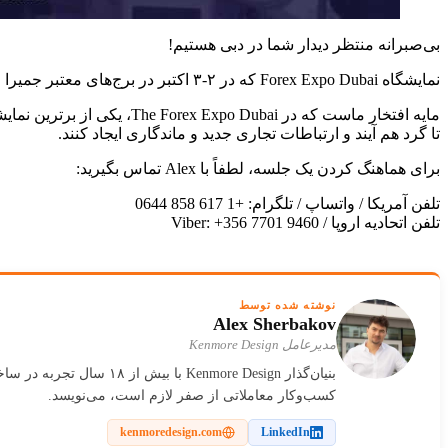
بی‌صبرانه منتظر دیدار شما در دبی هستیم!
نمایشگاه Forex Expo Dubai که در ۲-۳ اکتبر در برج‌های معتبر جمیرا امارات برگزار می‌شود؛ جایی که ما برای شبکه‌سازی و جلسات در دسترس خواهیم بود. حضور رایگان است.
تا گرد هم آیند و ارتباطات تجاری جدید و ماندگاری ایجاد کنند.
برای هماهنگ کردن یک جلسه، لطفاً با Alex تماس بگیرید:
تلفن آمریکا / واتساپ / تلگرام: +1 617 858 0644
تلفن اتحادیه اروپا / Viber: +356 7701 9460
نوشته شده توسط
Alex Sherbakov
مدیرعامل Kenmore Design
کسب‌وکار معاملاتی از صفر لازم است، می‌نویسد.
kenmoredesign.com
LinkedIn