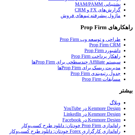
پشتیبانی MAM/PAMM
گزارش‌های FX و CRM
ماژول پیشرفته تیم‌های فروش
راهکارهای Prop Firm
طراحی و توسعه وب Prop Firm
Prop Firm CRM
داشبورد Prop Firm
راهکار پرداخت Prop Firm
سیستم Affiliate چندسطحی برای Prop Firmها
مدیریت ریسک برای Prop Firmها
جدول رتبه‌بندی Prop Firm
مسابقات Prop Firm
بیشتر
وبلاگ
Kenmore Design در YouTube
Kenmore Design در LinkedIn
Kenmore Design در Facebook
راه‌اندازی Prop Firm خودتان: دانلود طرح کسب‌وکار
راه‌اندازی کارگزاری Forex خودتان: دانلود طرح کسب‌وکار