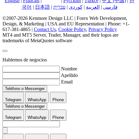
English
|
Français
|
Español
|
Русский
|
Türkçe
|
中文 (中国)
|
한
국어
|
日本語
|
עברית
|
کوردی
|
العربية
|
فارسی
©2007-2026 Kenmore Design LLC | Forex Web Development,
Design, & Marketing | USA and EU Representation | Phone: +1-
617-381-4865 |
Contact Us
,
Cookie Policy
,
Privacy Policy
MT4 and MT5 Server, Trader, Manager, and their logos are
trademarks of MetaQuotes software
Hablemos de negocios
Nombre
Apellido
Email
Teléfono o Messenger
Telegram
WhatsApp
Phone
Teléfono o Messenger
Telegram
WhatsApp
Phone