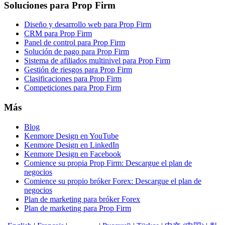
Soluciones para Prop Firm
Diseño y desarrollo web para Prop Firm
CRM para Prop Firm
Panel de control para Prop Firm
Solución de pago para Prop Firm
Sistema de afiliados multinivel para Prop Firm
Gestión de riesgos para Prop Firm
Clasificaciones para Prop Firm
Competiciones para Prop Firm
Más
Blog
Kenmore Design en YouTube
Kenmore Design en LinkedIn
Kenmore Design en Facebook
Comience su propia Prop Firm: Descargue el plan de
negocios
Comience su propio bróker Forex: Descargue el plan de
negocios
Plan de marketing para bróker Forex
Plan de marketing para Prop Firm