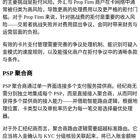
的主要挑战是拒付风险。外汇与 Prop Firm 商户在卡网络中通
常被归类为高风险，导致更高的处理费用以及更严格的拒付门
槛。对于 Prop Firm 来说，针对挑战费的拒付是重要的收入风
险——交易者挑战失败并对费用提出争议，会同时带来财务与
运营层面的负担。
有效的卡片支付管理需要完善的争议处理机制、能识别可疑入
金模式的速度规则，以及能强化商户在拒付争议中的清晰条款
与条件。
PSP 聚合商
PSP 聚合商通过单一界面连接多个支付服务提供商。经纪商无
需分别独立地集成每个 PSP，而是直接接入聚合商，从而同时
获得多个提供商的接入能力——并借助智能路由逻辑，根据地
理位置、卡类型以及审批率历史为每一笔交易选择最优处理
器。
对于外汇经纪商而言，聚合商路由逻辑需要超越标准路由。它
应当将入金确认与 KYC 分级核验关联起来，将已入账金额映