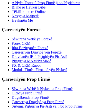
APIyên Forex û Prop Firmê ji bo Pêşdebiran
Bi me re Hevkar Bibe
Têkilî bi me re Online
Nexşeya Malperê
Hevkarên Me
Çareseriyên Forexê
Sêwirana Webê ya Forexê
Forex CRM
Jûra Bazirganên Forexê
Çareseriyên Drayîpê yên Forexê
Dravdanên IB û Piştgiriyên Pir-Astî
Piştgiriya MAM/PAMMê
FX & CRM Rapor
Modula Tîmên Firotanê yên Pêşketî
Çareseriyên Prop Firmê
Sêwirana Webê û Pêşketina Prop Firmê
CRMya Prop Firmê
Dûgelbenda Prop Firmê
Çareseriya Drayîpê ya Prop Firmê
Sîstema Piştgiriya Pir-Astî ya ji bo Prop Firmê