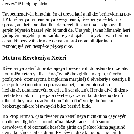
derveyî tê hedging kirin.
Taybetmendiyên bingehîn ên di ureya latif a nû de: berhevkirina pir-
LP bi rêberiya fermandariya xweşimandî, rêveberiya zêdekirina
spread, analîzên xebitandina dem-reel, û parastina ji slippage di
şertên bûyerên bazarê yên bi tundî de. Ura yek ji wan hêmanên herî
girîng ên bingehîn ji bo karûbarê ye di qatê — û yek ji wan herî pir
caran bê bersiv tê kirin de dema ku brokerage hilbijartinên
teknolojiyê yên destpêkê pêşkêş dike.
Motora Rêveberiya Xeterî
Rêveberiya xeterî di brokerageya forexê de di du astan de dixebite:
kontrolên xeterî ya li astê nêçîrvanê (hevgirtina margin, sînorên
pozîsyonê, otomasyona bangkirina marginê) û rêveberiya xeteriya li
astê pirtûkê (monitorîna pozîsyona net, sînorên otomatik ên
hedgingê, parametreyên xeteriya li ser aletan). Her du divê di dem-
reel de kar bikin — pergala rêveberiya xeterî ku di dereng de nû
dibe, di heyama bazarên bi tundî de reftarî vediguherîne ku
brokerage nikare bi awayekî bilez bersivê bide.
Bo Prop Firman, qata rêveberiya xeterî heya bicihkirina qaydeyên
challenge digihîje — monitorîna bîlaşê trader li dijî sînorên
drawdown û bi otomatik hesabên girtin an jî sînor kirina şagirtinê
dema ku sînor derbas dibin. Ev pêwîst dike ku pergala xeterî di