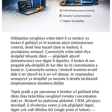
Hilbijartina navgîniya white-label û ya turnkey ya
broker-ê girêdayî ye bi kontrola altyer (infrastructure
control), demê heta bazarê (time to market), û
peydakirina sermayê. Çareseriyên white-label rêya
destpêkê hêsantir dikin — pêşkêşkêr altyerê
(infrastructure) xwe digire û diparêze, û broker di nav
pergalek pêş-destpêkî de kar dike ku bi customisation a
brand re. Çareseriyên turnkey i brokerê kontrola tevahî
dide li ser altyerê ku li ser wê dimeşe, bi veqetandina
sermayeyê ya destpêkê ya mezintir û demên bicihkirinê
(implementation timelines) dirêjtir.
Tiştek pratîk a pir operatoran li hember wî girêdanê kêm
dikin rîska belavbûna navgîniyê (vendor concentration
risk) ye. Brokerê ku platforma şûrkirinê, CRM, pêvajoya
dravdanê, û rêveberiya xetere ji yek pêşkêşkêr digire,
digire yek xalê dîsbûna kêr (single point of failure) —