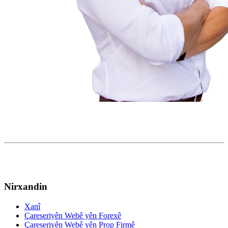
Nirxandin
Xanî
Çareseriyên Webê yên Forexê
Çareseriyên Webê yên Prop Firmê