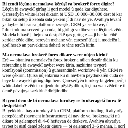
Bi çendî lêçûna nermalava kêrûşî ya brokerê forex digire?
Lêçûn bi awayekî girîng li gorî model û qada kar diguhere.
Çareserîyên white-label dikarin bi USD 10,000–30,000 dest bi kar
bikin ku setup û xebata sala yekem jî di nav de ye. Avahiya tevahî
ya taybet bi lisansa platforma xweşik, CRM ya serbixwe, û
înfrastruktura serverê ya cuda, bi girîngî vedibeve ser lêçûnek zêde.
Modela bihayê ji hejmara destpêkê qas girîng e — ji ber ku cîhê
xerîdar zêde dibe, pereyên mehane yên çareserî (flat) ji modelên li
gorî hesab an parvekirina dahatê re têne tercîh kirin.
Ma nermalava brokerê forex dikare were nûjen kirin?
Erê — piraniya nermalavên forex broker a nûjen destûr didin ku
rebranding bi awayekî taybet were kirin, sazkirina tevgerê
komîsyonê (commission) û guherandinên workflow-ê yên CRM re
were çêkirin. Qursa nûjenkirina ku di navbera peydarkarên cuda de
heye bi awayekî girîng diguhere. Çareserîyên turnkey bi gelemperî ji
white-label re zêdetir nûjenkirin pêşkêş dikin, lêçûna wan zêdetir e û
demê pêvajoya sazkirinê dirêjtir dibe.
Bi çend dem de bi nermalava turnkey re brokeragekî forex tê
destpêkirin?
Bi yekkirina baş a turnkey-ê ku CRM, platforma trading, û altyarîya
perepêdanê (payment infrastructure) di nav de ye, brokeragekî nû
dikare bi gelemperî di 4–8 hefteyan de derkeve. Avahiya altyarîya
taybet bi giştî demê zêdetir digire — bi gelemperî 3–6 mehan, li gorî