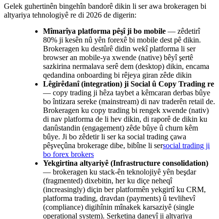
Gelek guhertinên bingehîn bandorê dikin li ser awa brokeragen bi
altyariya tehnologiyê re di 2026 de digerin:
Mîmarîya platforma pêşî ji bo mobile
— zêdetirî
80% ji kesên nû yên forexê bi mobile dest pê dikin.
Brokeragen ku destûrê didin wekî platforma li ser
browser an mobile-ya xwende (native) bêyî şertê
sazkirina nermalava serê dem (desktop) dikin, encama
qedandina onboarding bi rêjeya giran zêde dikin
Lêgirêdanî (integration) ji Social û Copy Trading re
— copy trading ji hêza taybet a kêmcaran derbas bûye
bo întizara sereke (mainstream) di nav traderên retail de.
Brokeragen ku copy trading bi rengek xwende (nativ)
di nav platforma de li hev dikin, di raporê de dikin ku
danûstandin (engagement) zêde bûye û churn kêm
bûye. Ji bo zêdetir li ser ka social trading çawa
pêşveçûna brokerage dibe, bibîne li ser
social trading ji
bo forex brokers
Yekgirtina altyariyê (Infrastructure consolidation)
— brokeragen ku stack-ên teknolojiyê yên beşdar
(fragmented) dixebitin, her ku diçe neheqî
(increasingly) diçin ber platformên yekgirtî ku CRM,
platforma trading, dravdan (payments) û tevlihevî
(compliance) digihînin mînakek karsaziyê (single
operational system). Serketina daneyî ji altyariya