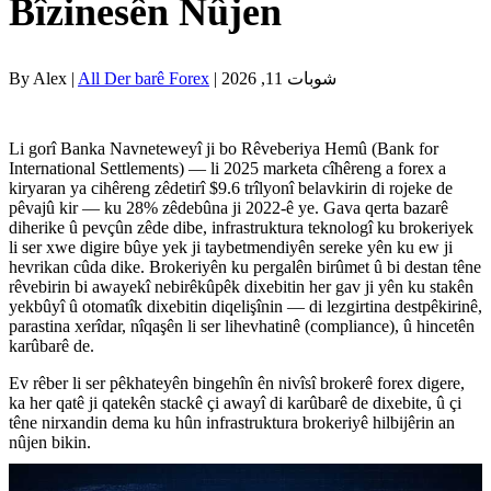
Bîzinesên Nûjen
| شوبات 11, 2026
All Der barê Forex
By Alex |
Li gorî Banka Navneteweyî ji bo Rêveberiya Hemû (Bank for
International Settlements) — li 2025 marketa cîhêreng a forex a
kiryaran ya cihêreng zêdetirî $9.6 trîlyonî belavkirin di rojeke de
pêvajû kir — ku 28% zêdebûna ji 2022-ê ye. Gava qerta bazarê
diherike û pevçûn zêde dibe, infrastruktura teknologî ku brokeriyek
li ser xwe digire bûye yek ji taybetmendiyên sereke yên ku ew ji
hevrikan cûda dike. Brokeriyên ku pergalên birûmet û bi destan têne
rêvebirin bi awayekî nebirêkûpêk dixebitin her gav ji yên ku stakên
yekbûyî û otomatîk dixebitin diqelişînin — di lezgirtina destpêkirinê,
parastina xerîdar, nîqaşên li ser lihevhatinê (compliance), û hincetên
karûbarê de.
Ev rêber li ser pêkhateyên bingehîn ên nivîsî brokerê forex digere,
ka her qatê ji qatekên stackê çi awayî di karûbarê de dixebite, û çi
têne nirxandin dema ku hûn infrastruktura brokeriyê hilbijêrin an
nûjen bikin.