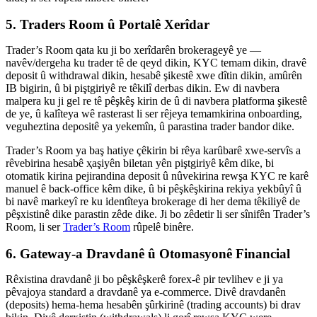
5. Traders Room û Portalê Xerîdar
Trader’s Room qata ku ji bo xerîdarên brokerageyê ye —
navêv/dergeha ku trader tê de qeyd dikin, KYC temam dikin, dravê
deposit û withdrawal dikin, hesabê şikestê xwe dîtin dikin, amûrên
IB bigirin, û bi piştgiriyê re têkilî derbas dikin. Ew di navbera
malpera ku ji gel re tê pêşkêş kirin de û di navbera platforma şikestê
de ye, û kalîteya wê rasterast li ser rêjeya temamkirina onboarding,
veguheztina depositê ya yekemîn, û parastina trader bandor dike.
Trader’s Room ya baş hatiye çêkirin bi rêya karûbarê xwe-servîs a
rêvebirina hesabê ҳаşiyên biletan yên piştgiriyê kêm dike, bi
otomatik kirina pejirandina deposit û nûvekirina rewşa KYC re karê
manuel ê back-office kêm dike, û bi pêşkêşkirina rekiya yekbûyî û
bi navê markeyî re ku identîteya brokerage di her dema têkiliyê de
pêşxistinê dike parastin zêde dike. Ji bo zêdetir li ser sînifên Trader’s
Room, li ser
Trader’s Room
rûpelê binêre.
6. Gateway-a Dravdanê û Otomasyonê Financial
Rêxistina dravdanê ji bo pêşkêşkerê forex-ê pir tevlihev e ji ya
pêvajoya standard a dravdanê ya e-commerce. Divê dravdanên
(deposits) hema-hema hesabên şûrkirinê (trading accounts) bi drav