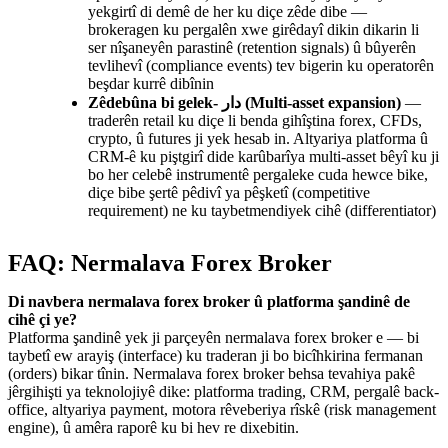
yekgirtî di demê de her ku diçe zêde dibe —
brokeragen ku pergalên xwe girêdayî dikin dikarin li
ser nîşaneyên parastinê (retention signals) û bûyerên
tevlihevî (compliance events) tev bigerin ku operatorên
beşdar kurrê dibînin
—
Zêdebûna bi gelek- دار (Multi-asset expansion)
traderên retail ku diçe li benda gihîştina forex, CFDs,
crypto, û futures ji yek hesab in. Altyariya platforma û
CRM-ê ku piştgirî dide karûbarîya multi-asset bêyî ku ji
bo her celebê instrumentê pergaleke cuda hewce bike,
diçe bibe şertê pêdivî ya pêşketî (competitive
requirement) ne ku taybetmendiyek cihê (differentiator)
FAQ: Nermalava Forex Broker
Di navbera nermalava forex broker û platforma şandinê de
cihê çi ye?
Platforma şandinê yek ji parçeyên nermalava forex broker e — bi
taybetî ew arayiş (interface) ku traderan ji bo bicîhkirina fermanan
(orders) bikar tînin. Nermalava forex broker behsa tevahiya pakê
jêrgihişti ya teknolojiyê dike: platforma trading, CRM, pergalê back-
office, altyariya payment, motora rêveberiya rîskê (risk management
engine), û amêra raporê ku bi hev re dixebitin.