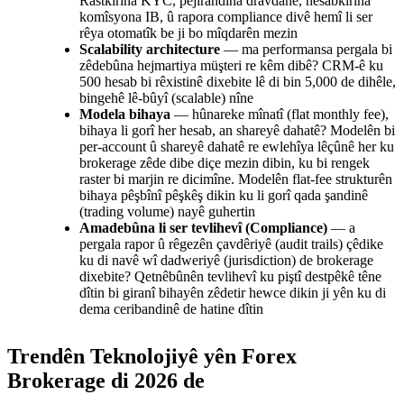
Rastkirina KYC, pejirandina dravdanê, hesabkirina
komîsyona IB, û rapora compliance divê hemî li ser
rêya otomatîk be ji bo mîqdarên mezin
Scalability architecture
— ma performansa pergala bi
zêdebûna hejmartiya müşteri re kêm dibê? CRM-ê ku
500 hesab bi rêxistinê dixebite lê di bin 5,000 de dihêle,
bingehê lê-bûyî (scalable) nîne
Modela bihaya
— hûnareke mînatî (flat monthly fee),
bihaya li gorî her hesab, an shareyê dahatê? Modelên bi
per-account û shareyê dahatê re ewlehîya lêçûnê her ku
brokerage zêde dibe diçe mezin dibin, ku bi rengek
raster bi marjin re dicimîne. Modelên flat-fee strukturên
bihaya pêşbînî pêşkêş dikin ku li gorî qada şandinê
(trading volume) nayê guhertin
Amadebûna li ser tevlihevî (Compliance)
— a
pergala rapor û rêgezên çavdêriyê (audit trails) çêdike
ku di navê wî dadweriyê (jurisdiction) de brokerage
dixebite? Qetnêbûnên tevlihevî ku piştî destpêkê têne
dîtin bi giranî bihayên zêdetir hewce dikin ji yên ku di
dema ceribandinê de hatine dîtin
Trendên Teknolojiyê yên Forex
Brokerage di 2026 de