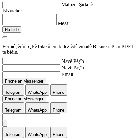
Malpera Şirketê
Bixweber
Mesaj
Nû bide
Formê jêrîn pڕkê bike û em bi lez êdê emailê Business Plan PDF li
te bidin.
Navê Pêşîn
Navê Paşîn
Email
Phone an Messenger
Telegram
WhatsApp
Phone
Phone an Messenger
Telegram
WhatsApp
Phone
Telegram
WhatsApp
Phone