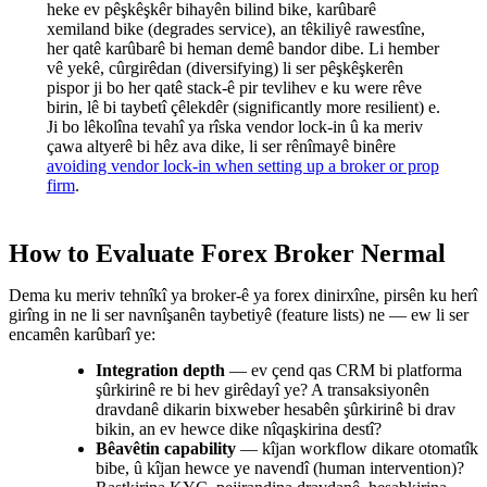
heke ev pêşkêşkêr bihayên bilind bike, karûbarê
xemiland bike (degrades service), an têkiliyê rawestîne,
her qatê karûbarê bi heman demê bandor dibe. Li hember
vê yekê, cûrgirêdan (diversifying) li ser pêşkêşkerên
pispor ji bo her qatê stack-ê pir tevlihev e ku were rêve
birin, lê bi taybetî çêlekdêr (significantly more resilient) e.
Ji bo lêkolîna tevahî ya rîska vendor lock-in û ka meriv
çawa altyerê bi hêz ava dike, li ser rênîmayê binêre
avoiding vendor lock-in when setting up a broker or prop
firm
.
How to Evaluate Forex Broker Nermal
Dema ku meriv tehnîkî ya broker-ê ya forex dinirxîne, pirsên ku herî
girîng in ne li ser navnîşanên taybetiyê (feature lists) ne — ew li ser
encamên karûbarî ye:
Integration depth
— ev çend qas CRM bi platforma
şûrkirinê re bi hev girêdayî ye? A transaksiyonên
dravdanê dikarin bixweber hesabên şûrkirinê bi drav
bikin, an ev hewce dike nîqaşkirina destî?
Bêavêtin capability
— kîjan workflow dikare otomatîk
bibe, û kîjan hewce ye navendî (human intervention)?