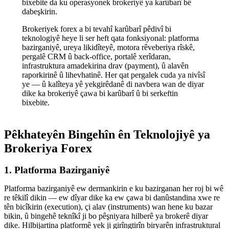
bixebite da ku operasyonek brokeriyê ya karûbarî bê
dabeşkirin.
Brokeriyek forex a bi tevahî karûbarî pêdivî bi
teknologiyê heye li ser heft qata fonksiyonal: platforma
bazirganiyê, ureya likidîteyê, motora rêveberiya rîskê,
pergalê CRM û back-office, portalê xerîdaran,
infrastruktura amadekirina drav (payment), û alavên
raporkirinê û lihevhatinê. Her qat pergalek cuda ya nivîsî
ye — û kalîteya yê yekgirêdanê di navbera wan de diyar
dike ka brokeriyê çawa bi karûbarî û bi serkeftin
bixebite.
Pêkhateyên Bingehîn ên Teknolojiyê ya
Brokeriya Forex
1. Platforma Bazirganiyê
Platforma bazirganiyê ew dermankirin e ku bazirganan her roj bi wê
re têkilî dikin — ew dîyar dike ka ew çawa bi danûstandina xwe re
tên bicîkirin (execution), çi alav (instruments) wan hene ku bazar
bikin, û bingehê teknîkî ji bo pêşniyara hilberê ya brokerê diyar
dike. Hilbijartina platformê yek ji girîngtirîn biryarên infrastruktural