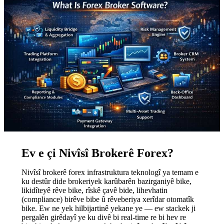
Ev e çi Nivîsî Brokerê Forex?
Nivîsî brokerê forex infrastruktura teknologî ya temam e
ku destûr dide brokeriyek karûbarên bazirganiyê bike,
likidîteyê rêve bike, rîskê çavê bide, lihevhatin
(compliance) birêve bibe û rêveberiya xerîdar otomatîk
bike. Ew ne yek hilbijartinê yekane ye — ew stackek ji
pergalên girêdayî ye ku divê bi real-time re bi hev re