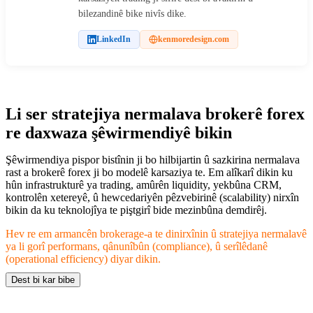
bilezandinê bike nivîs dike.
LinkedIn
kenmoredesign.com
Li ser stratejiya nermalava brokerê forex
re daxwaza şêwirmendiyê bikin
Şêwirmendiya pispor bistînin ji bo hilbijartin û sazkirina nermalava
rast a brokerê forex ji bo modelê karsaziya te. Em alîkarî dikin ku
hûn infrastrukturê ya trading, amûrên liquidity, yekbûna CRM,
kontrolên xetereyê, û hewcedariyên pêzvebirinê (scalability) nirxîn
bikin da ku teknolojîya te piştgirî bide mezinbûna demdirêj.
Hev re em armancên brokerage-a te dinirxînin û stratejiya nermalavê
ya li gorî performans, qânunîbûn (compliance), û serîlêdanê
(operational efficiency) diyar dikin.
Dest bi kar bibe