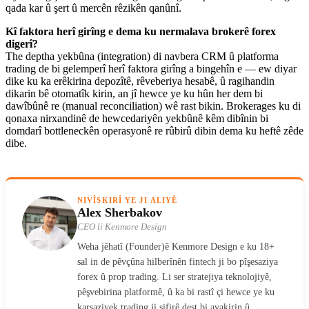
qada kar û şert û mercên rêzikên qanûnî.
Kî faktora herî girîng e dema ku nermalava brokerê forex
digerî?
The deptha yekbûna (integration) di navbera CRM û platforma
trading de bi gelemperî herî faktora girîng a bingehîn e — ew diyar
dike ku ka erêkirina depozîtê, rêveberiya hesabê, û ragihandin
dikarin bê otomatîk kirin, an jî hewce ye ku hûn her dem bi
dawîbûnê re (manual reconciliation) wê rast bikin. Brokerages ku di
qonaxa nirxandinê de hewcedariyên yekbûnê kêm dibînin bi
domdarî bottleneckên operasyonê re rûbirû dibin dema ku heftê zêde
dibe.
NIVÎSKIRÎ YE JI ALIYÊ
Alex Sherbakov
CEO li Kenmore Design
Weha jêhatî (Founder)ê Kenmore Design e ku 18+
sal in de pêvçûna hilberînên fintech ji bo pîşesaziya
forex û prop trading. Li ser stratejiya teknolojiyê,
pêşvebirina platformê, û ka bi rastî çi hewce ye ku
karsaziyek trading ji sifirê dest bi avakirin û