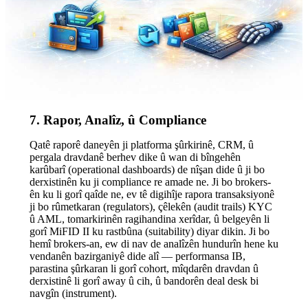
7. Rapor, Analîz, û Compliance
Qatê raporê daneyên ji platforma şûrkirinê, CRM, û
pergala dravdanê berhev dike û wan di bîngehên
karûbarî (operational dashboards) de nîşan dide û ji bo
derxistinên ku ji compliance re amade ne. Ji bo brokers-
ên ku li gorî qaîde ne, ev tê digihîje rapora transaksiyonê
ji bo rûmetkaran (regulators), çêlekên (audit trails) KYC
û AML, tomarkirinên ragihandina xerîdar, û belgeyên li
gorî MiFID II ku rastbûna (suitability) diyar dikin. Ji bo
hemî brokers-an, ew di nav de analîzên hundurîn hene ku
vendanên bazirganiyê dide alî — performansa IB,
parastina şûrkaran li gorî cohort, mîqdarên dravdan û
derxistinê li gorî away û cih, û bandorên deal desk bi
navgîn (instrument).