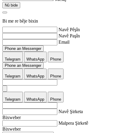
Nû bide
Bi me re bêje bixin
Navê Pêşîn
Navê Paşîn
Email
Phone an Messenger
Telegram
WhatsApp
Phone
Phone an Messenger
Telegram
WhatsApp
Phone
Telegram
WhatsApp
Phone
Navê Şirketa
Bixweber
Malpera Şirketê
Bixweber