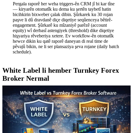
Pergala raporê her weha triggers-ên CRM jî bi kar tîne
— kiryarên otomatîk ku dema ku şertên taybetî hatin
bicihkirin bixweber çalak dibin. Şûrkarek ku 30 rojan
paşve li dû dravdanê diçe diqetiye seqûenceya bêtirê-
engagement. Şûrkarê ku mîzaniyê parêzê (account
equity) wî derbasî astengiyek (threshold) dike diqetiye
hişyariya rêveberiya xetere. Ev workflow-ên otomatîk
hewce dikin ku qatê raporê daneyan di real time de
pêvajû bikin, ne li ser plansaziya şeva rojane (daily batch
schedule).
White Label li hember Turnkey Forex
Broker Nermal