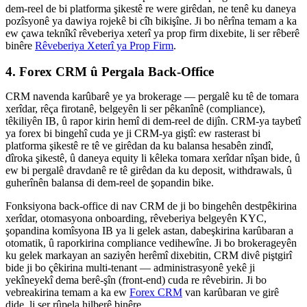
dem-reel de bi platforma şikestê re were girêdan, ne tenê ku daneya
pozîsyonê ya dawiya rojekê bi cîh bikişîne. Ji bo nêrîna temam a ka
ew çawa teknîkî rêveberiya xeterî ya prop firm dixebite, li ser rêberê
binêre
Rêveberiya Xeterî ya Prop Firm
.
4. Forex CRM û Pergala Back-Office
CRM navenda karûbarê ye ya brokerage — pergalê ku tê de tomara
xerîdar, rêça firotanê, belgeyên li ser pêkanînê (compliance),
têkiliyên IB, û rapor kirin hemî di dem-reel de dijîn. CRM-ya taybetî
ya forex bi bingehî cuda ye ji CRM-ya giştî: ew rasterast bi
platforma şikestê re tê ve girêdan da ku balansa hesabên zindî,
dîroka şikestê, û daneya equity li kêleka tomara xerîdar nîşan bide, û
ew bi pergalê dravdanê re tê girêdan da ku deposit, withdrawals, û
guherînên balansa di dem-reel de şopandin bike.
Fonksiyona back-office di nav CRM de ji bo bingehên destpêkirina
xerîdar, otomasyona onboarding, rêveberiya belgeyên KYC,
şopandina komîsyona IB ya li gelek astan, dabeşkirina karûbaran a
otomatik, û raporkirina compliance vedihewîne. Ji bo brokerageyên
ku gelek markayan an saziyên herêmî dixebitin, CRM divê piştgirî
bide ji bo çêkirina multi-tenant — administrasyonê yekê ji
yekîneyekî dema berê-şîn (front-end) cuda re rêvebirin. Ji bo
vebreakirina temam a ka ew
Forex CRM
van karûbaran ve girê
dide, li ser rûpela hilberê binêre.