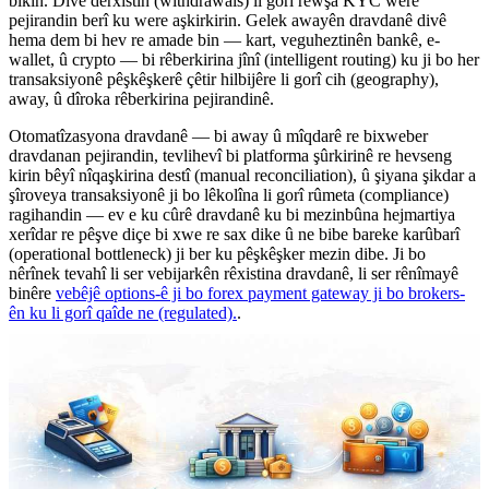
bikin. Divê derxistin (withdrawals) li gorî rewşa KYC were
pejirandin berî ku were aşkirkirin. Gelek awayên dravdanê divê
hema dem bi hev re amade bin — kart, veguheztinên bankê, e-
wallet, û crypto — bi rêberkirina jînî (intelligent routing) ku ji bo her
transaksiyonê pêşkêşkerê çêtir hilbijêre li gorî cih (geography),
away, û dîroka rêberkirina pejirandinê.
Otomatîzasyona dravdanê — bi away û mîqdarê re bixweber
dravdanan pejirandin, tevlihevî bi platforma şûrkirinê re hevseng
kirin bêyî nîqaşkirina destî (manual reconciliation), û şiyana şikdar a
şîroveya transaksiyonê ji bo lêkolîna li gorî rûmeta (compliance)
ragihandin — ev e ku cûrê dravdanê ku bi mezinbûna hejmartiya
xerîdar re pêşve diçe bi xwe re sax dike û ne bibe bareke karûbarî
(operational bottleneck) ji ber ku pêşkêşker mezin dibe. Ji bo
nêrînek tevahî li ser vebijarkên rêxistina dravdanê, li ser rênîmayê
binêre
vebêjê options-ê ji bo forex payment gateway ji bo brokers-
ên ku li gorî qaîde ne (regulated).
.