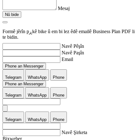
Mesaj
Nû bide
Formê jêrîn pڕkê bike û em bi lez êdê emailê Business Plan PDF li
te bidin.
Navê Pêşîn
Navê Paşîn
Email
Phone an Messenger
Telegram
WhatsApp
Phone
Phone an Messenger
Telegram
WhatsApp
Phone
Telegram
WhatsApp
Phone
Navê Şirketa
Bixweber