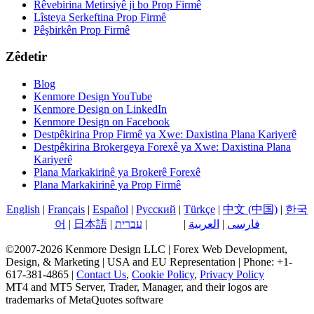
Rêvebirina Metirsiyê ji bo Prop Firmê
Lîsteya Serkeftina Prop Firmê
Pêşbirkên Prop Firmê
Zêdetir
Blog
Kenmore Design YouTube
Kenmore Design on LinkedIn
Kenmore Design on Facebook
Destpêkirina Prop Firmê ya Xwe: Daxistina Plana Kariyerê
Destpêkirina Brokergeya Forexê ya Xwe: Daxistina Plana
Kariyerê
Plana Markakirinê ya Brokerê Forexê
Plana Markakirinê ya Prop Firmê
English
|
Français
|
Español
|
Русский
|
Türkçe
|
中文 (中国)
|
한국
فارسی
|
العربية
|
کوردی
|
עברית
|
日本語
|
어
©2007-2026 Kenmore Design LLC | Forex Web Development,
Design, & Marketing | USA and EU Representation | Phone: +1-
617-381-4865 |
Contact Us
,
Cookie Policy
,
Privacy Policy
MT4 and MT5 Server, Trader, Manager, and their logos are
trademarks of MetaQuotes software