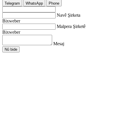
Telegram
WhatsApp
Phone
Navê Şirketa
Bixweber
Malpera Şirketê
Bixweber
Mesaj
Nû bide