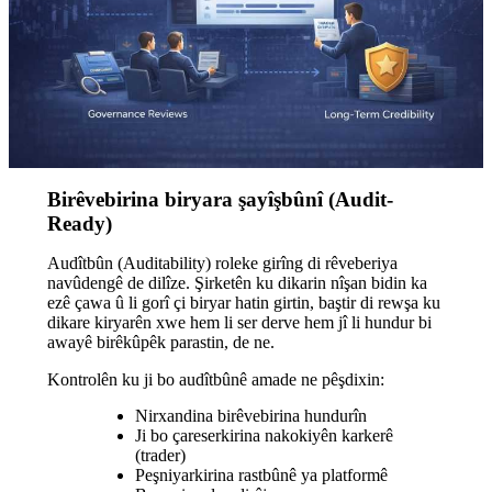
Birêvebirina biryara şayîşbûnî (Audit-
Ready)
Audîtbûn (Auditability) roleke girîng di rêveberiya
navûdengê de dilîze. Şirketên ku dikarin nîşan bidin ka
ezê çawa û li gorî çi biryar hatin girtin, baştir di rewşa ku
dikare kiryarên xwe hem li ser derve hem jî li hundur bi
awayê birêkûpêk parastin, de ne.
Kontrolên ku ji bo audîtbûnê amade ne pêşdixin:
Nirxandina birêvebirina hundurîn
Ji bo çareserkirina nakokiyên karkerê
(trader)
Peşniyarkirina rastbûnê ya platformê