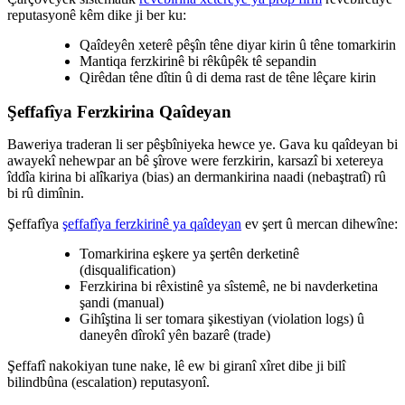
reputasyonê kêm dike ji ber ku:
Qaîdeyên xeterê pêşîn têne diyar kirin û têne tomarkirin
Mantiqa ferzkirinê bi rêkûpêk tê sepandin
Qirêdan têne dîtin û di dema rast de têne lêçare kirin
Şeffafîya Ferzkirina Qaîdeyan
Baweriya traderan li ser pêşbîniyeka hewce ye. Gava ku qaîdeyan bi
awayekî nehewpar an bê şîrove were ferzkirin, karsazî bi xetereya
îddîa kirina bi alîkariya (bias) an dermankirina naadi (nebaştratî) rû
bi rû dimînin.
Şeffafîya
şeffafîya ferzkirinê ya qaîdeyan
ev şert û mercan dihewîne:
Tomarkirina eşkere ya şertên derketinê
(disqualification)
Ferzkirina bi rêxistinê ya sîstemê, ne bi navderketina
şandi (manual)
Gihîştina li ser tomara şikestiyan (violation logs) û
daneyên dîrokî yên bazarê (trade)
Şeffafî nakokiyan tune nake, lê ew bi giranî xîret dibe ji bilî
bilindbûna (escalation) reputasyonî.