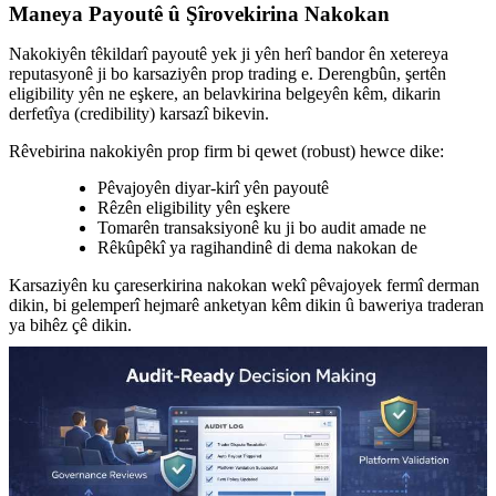
Maneya Payoutê û Şîrovekirina Nakokan
Nakokiyên têkildarî payoutê yek ji yên herî bandor ên xetereya
reputasyonê ji bo karsaziyên prop trading e. Derengbûn, şertên
eligibility yên ne eşkere, an belavkirina belgeyên kêm, dikarin
derfetîya (credibility) karsazî bikevin.
Rêvebirina nakokiyên prop firm bi qewet (robust) hewce dike:
Pêvajoyên diyar-kirî yên payoutê
Rêzên eligibility yên eşkere
Tomarên transaksiyonê ku ji bo audit amade ne
Rêkûpêkî ya ragihandinê di dema nakokan de
Karsaziyên ku çareserkirina nakokan wekî pêvajoyek fermî derman
dikin, bi gelemperî hejmarê anketyan kêm dikin û baweriya traderan
ya bihêz çê dikin.