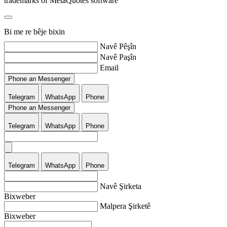
trademarks of MetaQuotes software
Bi me re bêje bixin
Navê Pêşîn
Navê Paşîn
Email
Phone an Messenger
Telegram
WhatsApp
Phone
Phone an Messenger
Telegram
WhatsApp
Phone
Telegram
WhatsApp
Phone
Navê Şirketa
Bixweber
Malpera Şirketê
Bixweber