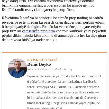
nayê darêj kirin. Ew encama rêveberiya xetereyê ya domdar,
bicîhkirina qanûnên şeffaf, û operasyonên ku amade ne ji bo
lêkolînê (audit-ready) ku bi
çareyên prop firm.
Rêvebirina îtibarê ya bi bandor ji bo firmên prop trading bi cadrên
rêveberiyê re tê girêdan ku pêşî di xalên dadperwerî, pêşbîniyebûn,
û berpirsiyariyê de digire. Firmên ku veberdêne ji bo çareseriyên
prop firm ku
çareseriyên prop firm
kontrola karûbarê ya bi pêşkeftin
pêşdar dikin, nakokî kêm dikin, û di armancgirtina her ku diçe giran
de bi rewwa birêzî ya trader re dixin.
NIVÎSKIRÎ JI ALIYÊ
Denis Boyko
Rêveberê Pêşvebirin & Marketing
Pîşesazê marketingê yê dîjîtal e ku 12+ sal li ser SEO
û pêşkeftinê dixebite. Li ser marketînga karûbarên
forex, stratejiya SEO, kirîna IB, û avakirina sîstêma
naverokê dinivîse ku tê re trêna organîk ya rastîn —
bi hin xebata dest-ber dest (hands-on) di rêveberiya
tîmên marketing û pêşxistina kampanyayên dîjîtal de
li ser çend dewamên cîhê.