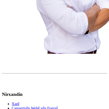
Nirxandin
Xanî
Çareseriyên Webê yên Forexê