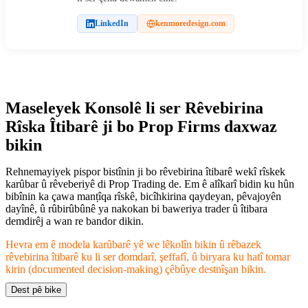
LinkedIn
kenmoredesign.com
Maseleyek Konsolê li ser Rêvebirina
Rîska Îtibarê ji bo Prop Firms daxwaz
bikin
Rehnemayiyek pispor bistînin ji bo rêvebirina îtibarê wekî rîskek
karûbar û rêveberiyê di Prop Trading de. Em ê alîkarî bidin ku hûn
bibînin ka çawa manṭîqa rîskê, bicîhkirina qaydeyan, pêvajoyên
dayînê, û rûbirûbûnê ya nakokan bi baweriya trader û îtibara
demdirêj a wan re bandor dikin.
Hevra em ê modela karûbarê yê we lêkolîn bikin û rêbazek
rêvebirina îtibarê ku li ser domdarî, şeffafî, û biryara ku hatî tomar
kirin (documented decision-making) çêbûye destnîşan bikin.
Dest pê bike