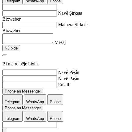
Telegram
WhatsApp
Phone
Navê Şirketa
Bixweber
Malpera Şirketê
Bixweber
Mesaj
Nû bide
Bi me re bêje bixin.
Navê Pêşîn
Navê Paşîn
Email
Phone an Messenger
Telegram
WhatsApp
Phone
Phone an Messenger
Telegram
WhatsApp
Phone