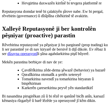
Hevgirtina daxwazên kirrînê bi tevgera platformê re
Reputasyona domdar tenê bi çalakiyên şîrove nabe. Ew bi pergal,
rêvebirin (governance) û dîsîplîna cihêkirinê tê avakirin.
Xalleyê Reputasyonê ji ber kontrolên
pêşniyar (proactive) parastin
Rêvebirina reputasyonê ya pêşniyar ji bo pargiranê (prop trading) ku
li ser parastinê ye di nav kiryarê de bersivê li dijî dikole. Ev rêbaz li
ser
dîzayna operasyonî
li şûna agahdarkirina piştî bûyerê.
Mekên parastina berbiçav di nav de ye:
Çavdêrîkirina zêde-dema şêwazê (behavior) ya bazarê
Qœalîkirina otomatîk a şertên xetereyê
Tomarkirina navendî ya tomarkirina biryaran û
binpêkirinan
Karkerên çareserkirina peyvê yên standardkirî
Bi nasandina pirsgirêkan zû û bi rêzê re qanûnê bicîh anîn, karsazî
kêmasiya rîzgarîyê û barê lêzêde ya operasyonê jî kêm dikin.