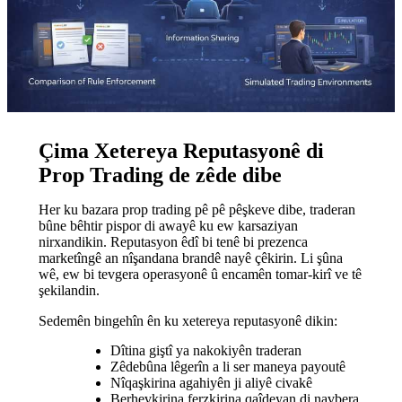
Çima Xetereya Reputasyonê di
Prop Trading de zêde dibe
Her ku bazara prop trading pê pê pêşkeve dibe, traderan
bûne bêhtir pispor di awayê ku ew karsaziyan
nirxandikin. Reputasyon êdî bi tenê bi prezenca
marketîngê an nîşandana brandê nayê çêkirin. Li şûna
wê, ew bi tevgera operasyonê û encamên tomar-kirî ve tê
şekilandin.
Sedemên bingehîn ên ku xetereya reputasyonê dikin:
Dîtina giştî ya nakokiyên traderan
Zêdebûna lêgerîn a li ser maneya payoutê
Nîqaşkirina agahiyên ji aliyê civakê
Berhevkirina ferzkirina qaîdeyan di navbera