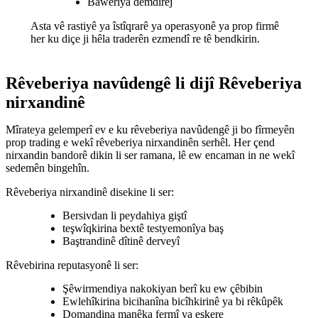
Baweriya demdirêj
Asta vê rastiyê ya îstîqrarê ya operasyonê ya prop firmê
her ku diçe ji hêla traderên ezmendî re tê bendkirin.
Rêveberiya navûdengê li dijî Rêveberiya
nirxandinê
Mîrateya gelemperî ev e ku rêveberiya navûdengê ji bo fîrmeyên
prop trading e wekî rêveberiya nirxandinên serhêl. Her çend
nirxandin bandorê dikin li ser ramana, lê ew encaman in ne wekî
sedemên bingehîn.
Rêveberiya nirxandinê disekine li ser:
Bersivdan li peydahiya giştî
teşwîqkirina bextê testyemonîya baş
Baştrandinê dîtinê derveyî
Rêvebirina reputasyonê li ser:
Şêwirmendiya nakokiyan berî ku ew çêbibin
Ewlehîkirina bicihanîna bicîhkirinê ya bi rêkûpêk
Domandina manêka fermî ya eşkere