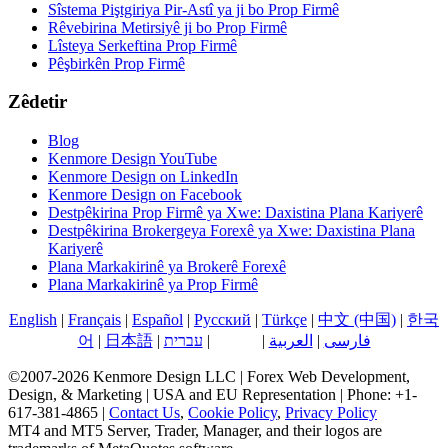
Sîstema Piştgiriya Pir-Astî ya ji bo Prop Firmê
Rêvebirina Metirsiyê ji bo Prop Firmê
Lîsteya Serkeftina Prop Firmê
Pêşbirkên Prop Firmê
Zêdetir
Blog
Kenmore Design YouTube
Kenmore Design on LinkedIn
Kenmore Design on Facebook
Destpêkirina Prop Firmê ya Xwe: Daxistina Plana Kariyerê
Destpêkirina Brokergeya Forexê ya Xwe: Daxistina Plana
Kariyerê
Plana Markakirinê ya Brokerê Forexê
Plana Markakirinê ya Prop Firmê
English
|
Français
|
Español
|
Русский
|
Türkçe
|
中文 (中国)
|
한국
فارسی
|
العربية
|
کوردی
|
עברית
|
日本語
|
어
©2007-2026 Kenmore Design LLC | Forex Web Development,
Design, & Marketing | USA and EU Representation | Phone: +1-
617-381-4865 |
Contact Us
,
Cookie Policy
,
Privacy Policy
MT4 and MT5 Server, Trader, Manager, and their logos are