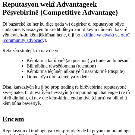
Reputasyon wekî Advantageek
Pêşvebirinê (Competitive Advantage)
Di bazarekê ku her ku diçe qada wî dagirker e, reputasyon bûye
cudakare. Karsaziyên bi kredibilîteya xurt dikevin nûnerên bazarê
yên ewleh-tir, kêm jêkirînan hene, û ji bo
axiftinê ya civakî ya xurtî
(community advocacy)
.
Rebezên stratejîk di nav de ye:
Kêmkirina karûbarê (acquisition) ya traderan bi hêsanî
Bilindbûna rêwşêdomana (retention)
Kêmkirina lêçûnên alîkariyê û nasankirinê (dispute)
Domdarîya dirêj-demê ya zêdetir
Dîsa, karsaziyên ku ji bo prop trading re birêvebirina reputasyonê
xweş nake, bi dijwarîyên hevzayîn (compounding challenges) re rû
bi rû dimînin, di nav de: kêm-kirina endamtiyê (churn) ya bilind û
kêm bûna baweriyê.
Encam
Reputasyon di tradingê ya xwe-propriety de bi peyam an brandingê