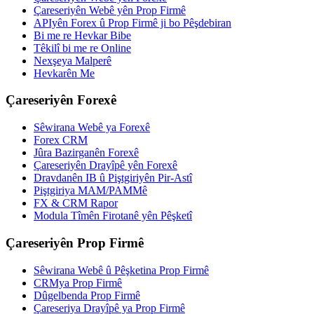
Çareseriyên Webê yên Prop Firmê
APIyên Forex û Prop Firmê ji bo Pêşdebiran
Bi me re Hevkar Bibe
Têkilî bi me re Online
Nexşeya Malperê
Hevkarên Me
Çareseriyên Forexê
Sêwirana Webê ya Forexê
Forex CRM
Jûra Bazirganên Forexê
Çareseriyên Drayîpê yên Forexê
Dravdanên IB û Piştgiriyên Pir-Astî
Piştgiriya MAM/PAMMê
FX & CRM Rapor
Modula Tîmên Firotanê yên Pêşketî
Çareseriyên Prop Firmê
Sêwirana Webê û Pêşketina Prop Firmê
CRMya Prop Firmê
Dûgelbenda Prop Firmê
Çareseriya Drayîpê ya Prop Firmê