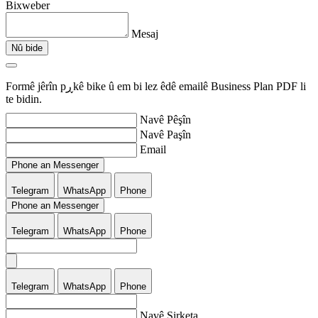
Bixweber
Mesaj
Nû bide
Formê jêrîn pڕkê bike û em bi lez êdê emailê Business Plan PDF li
te bidin.
Navê Pêşîn
Navê Paşîn
Email
Phone an Messenger
Telegram
WhatsApp
Phone
Phone an Messenger
Telegram
WhatsApp
Phone
Telegram
WhatsApp
Phone
Navê Şirketa