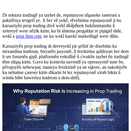
Di sektora tradingê ya taybet de, reputasyon nîşaneke rasterast a
pakirêriya tevgerî ye. Ji ber vê yekê, rêvebirina reputasyonê ji bo
karsaziyên prop trading divê wekî dîsîplînek hukûmetandin û
xetereyê were nêzîk kirin; ku bi sîstema pergaldar re piştgirî dide,
wekî a
prop firm crm
, ne ku wekî karekî marketîngê were dîtin.
Karsaziyên prop trading di derveyekî pir şeffaf de dixebitin ku
nirxandina traderan, biryarên payoutê, û ferzkirina qaîdeyan her dem
li ser forumên giştî, platformên vekolînê û civakên taybet ên tradingê
têne nîqaş kirin. Gava ku kontrola navendî ya operasyonê tune be,
pêvajoyên nehewpar, maneya ferzkirinê ya ne eşkere, an nakokiyên
ku nehatine çareser kirin dikarin bi lez reputasyonê xirab bikin û
winda bibe baweriya traderan a dem-dirêj.