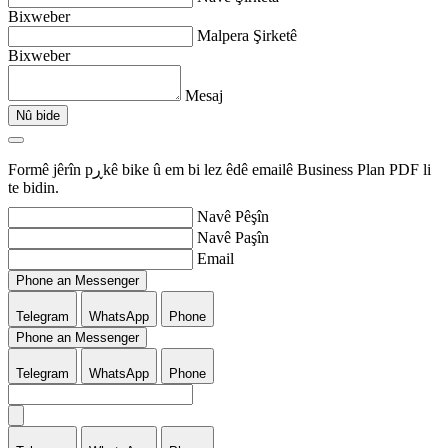
Bixweber
Malpera Şirketê
Bixweber
Mesaj
Nû bide
Formê jêrîn pڕkê bike û em bi lez êdê emailê Business Plan PDF li
te bidin.
Navê Pêşîn
Navê Paşîn
Email
Phone an Messenger
Telegram
WhatsApp
Phone
Phone an Messenger
Telegram
WhatsApp
Phone