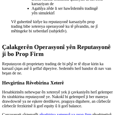
karsaziyan de
Agahîya zêde li ser hawîrdemên tradingê
yên simulekirî
Vê guhertinê kirîye ku reputasyonê karsaziyên prop
trading bibe xetereya operasyonê ku tê pîvandin, ne jî
mêtingeke bi xeberdarî (subjektîv).
Çalakgerên Operasyonî yên Reputasyonê
ji bo Prop Firm
Reputasyon di proprietary trading de bi pêşî re tê diyar kirin ka
karsazî çiqas asê û şeffaf dipeyive. Sedemên herî bandor di nav van
beşan de ne.
Hevgirtina Rêvebirina Xeterê
Hesabkirinên nehewpar ên xetereyê yek ji çavkaniyên herî gelemper
ên xirabkirina reputasyonê ye. Nakokî bi gelemperî ji ber maneya
drawdownê ya ne eşkere derdikeve, praguya diguhere, an cûrbecûr
cûrbecûr ferzkirinê li gorî equity û li gorî balance.
Çarçoveyek sîstematîk
rêvebirina xetereyê ya prop firm
rêvebiretiyê