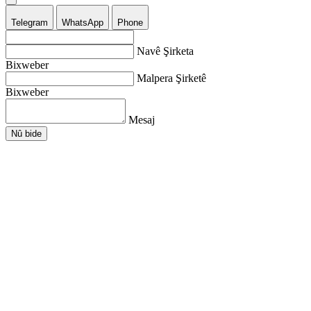
Telegram
WhatsApp
Phone
Navê Şirketa
Bixweber
Malpera Şirketê
Bixweber
Mesaj
Nû bide