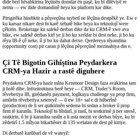
dide berî hêsabkirina lêçûnên domdar ên paşê, ku bi dîlêviyê re
nema — ew dide domandinê heya ku platform kar dike.
Pirsgirêka hindiktir a pêşveçûna taybetî ne lêçûna destpêkê ye. Ew e
ku karsaz nikare dest bi karê xebatê bike heya ku teknolojî were
çêkirin. Brokerage ku salekê derbas dike da ku CRM-ê xwe ava
bike, ew salekê derbas kirî ye ji bo ku xerîdar bi dest neke, ji bo ku
rêya IB-ê çê neke, û ji bo ku dahat derxe. Qerdereya rêyandina
(opportunity cost) pir caran ji lêçûna pêşveçûnê mezinahiya din e.
Çi Tê Bigotin Gihîştina Peydarkera
CRM-ya Hazir a rastê diguhere
Peydakera CRM-ya hazir mîna Kenmore Design faza avakirina tam
ji holê dibe. Infrastruktura berê heye — CRM, Trader’s Room,
rêveberiya IB, girêdanên payment, logîkaya challenge ya prop firm,
amûrên rêveberiya xetereyê — û ew 18+ sal e di hilberînê
(production) de li ser qutkirinên sedema bi sedan a broker û prop
firm tê karanîn. Teknolojî bi bîrdarî, ji rastî, bi testkirinê ji ber stresê,
rastkirin, û bi ji karanîna rastîn a li asta mezin ve derbas bûye, ku bi
zêdetirî 1.5 mîlyon bikarhêner di 135 welatan de dest pê kiriye.
Di derbarê karûbarî de vê wateyê: