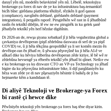
darayî yên nû, modelên belavkirinê yên nû. Lêbelê, teknolojiya
brokerage-ya forex di nav de ye ku infrastruktura baş-temamkirî
bicîh bîne: girêdana platforma têkiliyê, rêzikên li gorî qanon
(compliance), navgînên drêdanê, girêdanên drêdanê (payment
integrations), û pergalên raporê. Pirsgirêkên wê rast in û jêhatîbûnê
rastîn ên teknîkî dibêjin, lê ew ne ew pirsgirêk in ku gelek şanê
jêhatîyên teknîkî yên herî hêzdar digihînin.
Di 2026-an de, rewşa şiyana xebatkarî jî ji hêla veguheztina global a
çavkaniya devêloperan (piştî zêdebûna daxwaza di serî de ya piştî
COVID) ve, û ji hêla têkçûna geopolitîkê ya li ser komên mezin ên
devêlope-ran ên jêhatî re, û şêwaza pêşveçûnê ku ji hêla AI-ê ve
alîkarî dike ku hêviya hilberîna devêloperan zêde kiriye, lê bê wê re
zêdebûna hevsengê ya rêberên teknîkî yên jêhatî bi qîmet. Netîce ew
e ku brokerage-ya ku dixwaze CTO an VP-ya Technology ya jêhatî
bigire da ku pêşveçûna infrastrukture bike, li dijî pargîdaniyên ku
hêza wan zêde ye di nav pîşesaziyên hêsintir û balkêş de ji bo
hejmareke kêm a kandidaan tê.
Di aliyê Teknoloji ve Brokerage-ya Forex
bi rastê çi hewce dike
Pêwîstiyên teknoloji yên brokerage-ya forex baş têne diyar kirin.