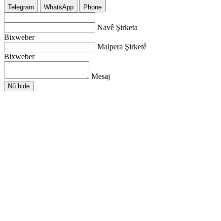
Telegram
WhatsApp
Phone
Navê Şirketa
Bixweber
Malpera Şirketê
Bixweber
Mesaj
Nû bide