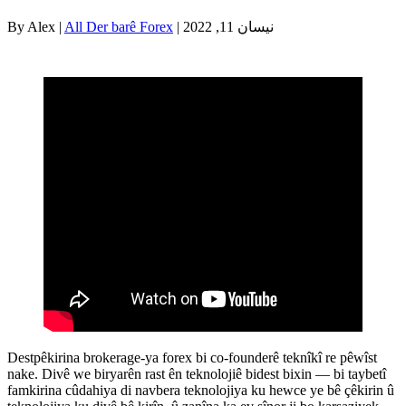
| نیسان 11, 2022
All Der barê Forex
By Alex |
Destpêkirina brokerage-ya forex bi co-founderê teknîkî re pêwîst
nake. Divê we biryarên rast ên teknolojiê bidest bixin — bi taybetî
famkirina cûdahiya di navbera teknolojiya ku hewce ye bê çêkirin û