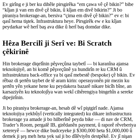
Ev girîng e ji ber ku dihêle pirsgirêka “em çawa vê çê bikin?” bibe
“kîjan ji van em divê çê bikin, û kîjan em divê bikirin?” Ji bo
piraniya brokerage-an, bersiva “çima em divê çê bikin?” ev e: bi
qasî hema tiştek. Infrastruktura heye. Pirsgirêk ew e ku kîjan
peydarkar wê herî baş ava dike û herî baş domdar dike.
Hêza Bercilî ji Serî ve: Bi Scratch
çêkirinê
Hin brokerage diqelînin pêşveçûna taybetî — bi karanîna ajansa
teknolojiyê, an bi komê pêşveçûnê ya hundirîn re ku CRM û
infrastruktura back-office ya bi qasî mebestê (bespoke) çê bikin. Ev
rêbaz di şertên taybet de tê aram kirin: operasyonên pir mezin ku
şertên yên yekane hene ku peydakera bazarê nikare bicîh bîne, an
karsaziyên ku teknolojîya wan wekî cihêrengiya bingehîn a sereke
dipejirînin.
Ji bo piraniya brokerage-an, hesab dê wî piştgirî nade. Ajansa
teknolojiya yekbûyî (vertically integrated) ku dikare infrastructura
brokerage ya amade ji bo hilberînê peyda bike — di nav de CRM,
Trader’s Room, pergalê IB, girêdanên payment, û raporê rêveberiya
xetereyê — hewce dike budceyeke ji $300,000 heta $1,000,000 û
demek ji şeş meh heta yek sal ji bo dîlêviyên destpêkê. Ev jî nişan