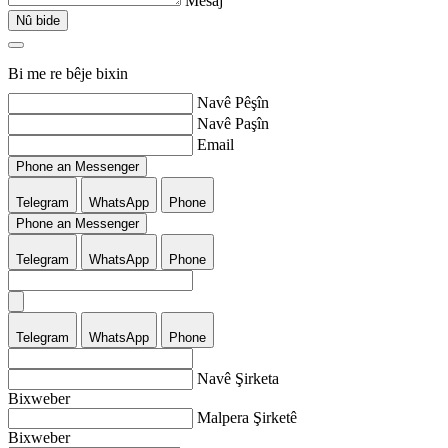
Mesaj
Nû bide
Bi me re bêje bixin
Navê Pêşîn
Navê Paşîn
Email
Phone an Messenger
Telegram
WhatsApp
Phone
Phone an Messenger
Telegram
WhatsApp
Phone
Telegram
WhatsApp
Phone
Navê Şirketa
Bixweber
Malpera Şirketê
Bixweber