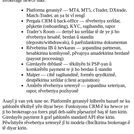
Brokerage hewce dike:
Platforma geraniyê — MT4, MT5, cTrader, DXtrade,
Match-Trader, an ya bi vî rengî
Pergala CRM û back-office — rêveberiya xerîdar,
pêşketin (onboarding), KYC, ragihandin, rapor
Trader’s Room — deriyê ku xerîdar tê de ye ji bo
rêveberiya hesabê, berdan û standin
(deposits/withdrawals), û parêzdankirina dokumentan
Rêvebirina IB û hevkaran — şopandina partneran,
hesabkirina komîsyonê, pêvajoya amadekirina berdanê
(payout processing)
Giredayên drêdanê — têkiliyên bi PSP-yan û
komkirêrên payment re ji bo berdan û standin
Malper — cihê ragihandinê, formên qeydkirinê,
destpêkirina xerîdar (client acquisition)
Amûrên rêveberiya xetereyê — şopandina xeteriyan,
rapor, rêveberiya pozîsyonê
Asayî ji van yek tune ne. Platformên geraniyê hilberên bazarê ne ku
şablonên têkiliyê yên diyar heye. Funksiyona CRM-ê ku hewce ye
ji bo brokerage-ya forex piştî deh-salên pîşesaziyê baş tê fam kirin.
Giredayên payment li gorî şablonên standard API têne kirin.
Pêwîstiyên rêveberiya xetereyê jî bi modela cîbicîkirina brokerage-ê
tê diyar kirin.