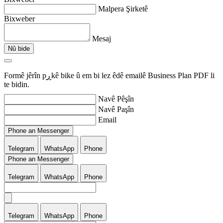
Malpera Şirketê
Bixweber
Mesaj
Nû bide
Formê jêrîn pڕkê bike û em bi lez êdê emailê Business Plan PDF li
te bidin.
Navê Pêşîn
Navê Paşîn
Email
Phone an Messenger
Telegram
WhatsApp
Phone
Phone an Messenger
Telegram
WhatsApp
Phone
Telegram
WhatsApp
Phone