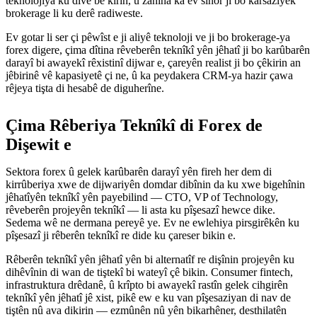
teknolojiya ku divê bê kirîn, û zanîna ka ev sînor ji bo karsaziyek
brokerage li ku derê radiweste.
Ev gotar li ser çi pêwîst e ji aliyê teknoloji ve ji bo brokerage-ya
forex digere, çima dîtina rêveberên teknîkî yên jêhatî ji bo karûbarên
darayî bi awayekî rêxistinî dijwar e, çareyên realist ji bo çêkirin an
jêbirinê vê kapasiyetê çi ne, û ka peydakera CRM-ya hazir çawa
rêjeya tişta di hesabê de diguherîne.
Çima Rêberiya Teknîkî di Forex de
Dişewit e
Sektora forex û gelek karûbarên darayî yên fireh her dem di
kirrûberiya xwe de dijwariyên domdar dibînin da ku xwe bigehînin
jêhatîyên teknîkî yên payebilind — CTO, VP of Technology,
rêveberên projeyên teknîkî — li asta ku pîşesazî hewce dike.
Sedema wê ne dermana pereyê ye. Ev ne ewlehiya pirsgirêkên ku
pîşesazî ji rêberên teknîkî re dide ku çareser bikin e.
Rêberên teknîkî yên jêhatî yên bi alternatîf re dişînin projeyên ku
dihêvînin di wan de tiştekî bi wateyî çê bikin. Consumer fintech,
infrastruktura drêdanê, û krîpto bi awayekî rastîn gelek cihgirên
teknîkî yên jêhatî jê xist, pikê ew e ku van pîşesaziyan di nav de
tiştên nû ava dikirin — ezmûnên nû yên bikarhêner, desthilatên