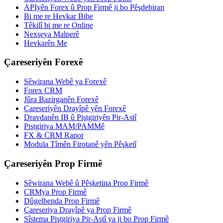
APIyên Forex û Prop Firmê ji bo Pêşdebiran
Bi me re Hevkar Bibe
Têkilî bi me re Online
Nexşeya Malperê
Hevkarên Me
Çareseriyên Forexê
Sêwirana Webê ya Forexê
Forex CRM
Jûra Bazirganên Forexê
Çareseriyên Drayîpê yên Forexê
Dravdanên IB û Piştgiriyên Pir-Astî
Piştgiriya MAM/PAMMê
FX & CRM Rapor
Modula Tîmên Firotanê yên Pêşketî
Çareseriyên Prop Firmê
Sêwirana Webê û Pêşketina Prop Firmê
CRMya Prop Firmê
Dûgelbenda Prop Firmê
Çareseriya Drayîpê ya Prop Firmê
Sîstema Piştgiriya Pir-Astî ya ji bo Prop Firmê