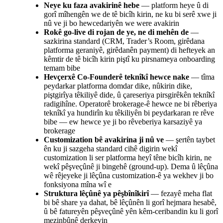
Neye ku faza avakirinê hebe
— platform heye û di
gorî mîhengên we de tê bicîh kirin, ne ku bi serê xwe ji
nû ve ji bo hewcedariyên we were avakirin
Rokê go-live di rojan de ye, ne di mehên de
—
sazkirina standard (CRM, Trader’s Room, girêdana
platforma geraniyê, girêdanên payment) di hefteyek an
kêmtir de tê bicîh kirin piştî ku pirsnameya onboarding
temam bibe
Hevçerxê Co-Founderê teknîkî hewce nake
— tîma
peydarkar platforma domdar dike, nûkirin dike,
piştgirîya têkiliyê dide, û çareseriya pirsgirêkên teknîkî
radigihîne. Operatorê brokerage-ê hewce ne bi rêberiya
teknîkî ya hundirîn ku têkiliyên bi peydarkaran re rêve
bibe — ew hewce ye ji bo rêveberiya karsaziyê ya
brokerage
Customization bê avakirina ji nû ve
— şertên taybet
ên ku ji sazgeha standard cihê digirin wekî
customization li ser platforma heyî têne bicîh kirin, ne
wekî pêşveçûnê ji bingehê (ground-up). Dema û lêçûna
wê rêjeyeke ji lêçûna customization-ê ya wekhev ji bo
fonksiyona mîna wî e
Struktura lêçûnê ya pêşbînîkirî
— fezayê meha flat
bi bê share ya dahat, bê lêçûnên li gorî hejmara hesabê,
û bê fatureyên pêşveçûnê yên kêm-ceribandin ku li gorî
mezinbûnê derkevin