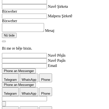
Navê Şirketa
Bixweber
Malpera Şirketê
Bixweber
Mesaj
Nû bide
Bi me re bêje bixin.
Navê Pêşîn
Navê Paşîn
Email
Phone an Messenger
Telegram
WhatsApp
Phone
Phone an Messenger
Telegram
WhatsApp
Phone