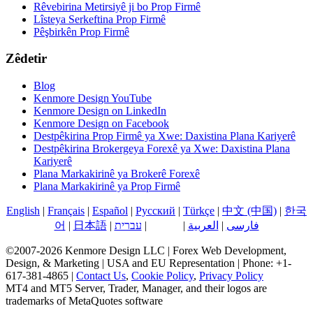
Rêvebirina Metirsiyê ji bo Prop Firmê
Lîsteya Serkeftina Prop Firmê
Pêşbirkên Prop Firmê
Zêdetir
Blog
Kenmore Design YouTube
Kenmore Design on LinkedIn
Kenmore Design on Facebook
Destpêkirina Prop Firmê ya Xwe: Daxistina Plana Kariyerê
Destpêkirina Brokergeya Forexê ya Xwe: Daxistina Plana
Kariyerê
Plana Markakirinê ya Brokerê Forexê
Plana Markakirinê ya Prop Firmê
English
|
Français
|
Español
|
Русский
|
Türkçe
|
中文 (中国)
|
한국
فارسی
|
العربية
|
کوردی
|
עברית
|
日本語
|
어
©2007-2026 Kenmore Design LLC | Forex Web Development,
Design, & Marketing | USA and EU Representation | Phone: +1-
617-381-4865 |
Contact Us
,
Cookie Policy
,
Privacy Policy
MT4 and MT5 Server, Trader, Manager, and their logos are
trademarks of MetaQuotes software