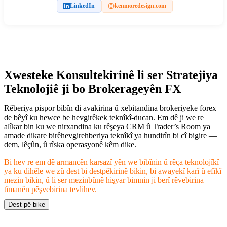
LinkedIn
kenmoredesign.com
Xwesteke Konsultekirinê li ser Stratejiya
Teknolojiê ji bo Brokerageyên FX
Rêberiya pispor bibîn di avakirina û xebitandina brokeriyeke forex
de bêyî ku hewce be hevgirêkek teknîkî-ducan. Em dê ji we re
alîkar bin ku we nirxandina ku rêşeya CRM û Trader’s Room ya
amade dikare birêhevgirehberiya teknîkî ya hundirîn bi cî bigire —
dem, lêçûn, û rîska operasyonê kêm dike.
Bi hev re em dê armancên karsazî yên we bibînin û rêça teknolojîkî
ya ku dihêle we zû dest bi destpêkirinê bikin, bi awayekî karî û efîkî
mezin bikin, û li ser mezinbûnê hişyar bimnin ji berî rêvebirina
tîmanên pêşvebirina tevlihev.
Dest pê bike