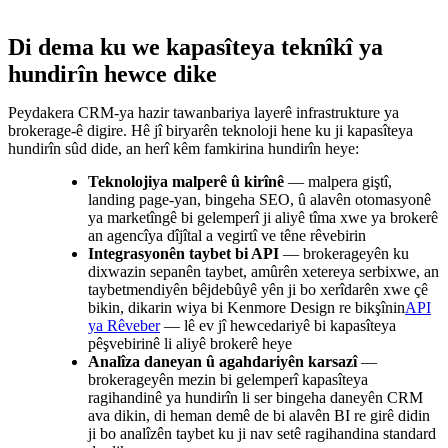
Di dema ku we kapasîteya teknîkî ya
hundirîn hewce dike
Peydakera CRM-ya hazir tawanbariya layerê infrastrukture ya
brokerage-ê digire. Hê jî biryarên teknoloji hene ku ji kapasîteya
hundirîn sûd dide, an herî kêm famkirina hundirîn heye:
Teknolojiya malperê û kirînê
— malpera giştî,
landing page-yan, bingeha SEO, û alavên otomasyonê
ya marketîngê bi gelemperî ji aliyê tîma xwe ya brokerê
an agencîya dîjîtal a vegirtî ve têne rêvebirin
Integrasyonên taybet bi API
— brokerageyên ku
dixwazin sepanên taybet, amûrên xetereya serbixwe, an
taybetmendiyên bêjdebûyê yên ji bo xerîdarên xwe çê
bikin, dikarin wiya bi Kenmore Design re bikşînin
API
ya Rêveber
— lê ev jî hewcedariyê bi kapasîteya
pêşvebirinê li aliyê brokerê heye
Analîza daneyan û agahdariyên karsazî
—
brokerageyên mezin bi gelemperî kapasîteya
ragihandinê ya hundirîn li ser bingeha daneyên CRM
ava dikin, di heman demê de bi alavên BI re girê didin
ji bo analîzên taybet ku ji nav setê ragihandina standard