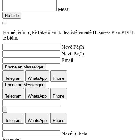
Mesaj
Nû bide
Formê jêrîn pڕkê bike û em bi lez êdê emailê Business Plan PDF li
te bidin.
Navê Pêşîn
Navê Paşîn
Email
Phone an Messenger
Telegram
WhatsApp
Phone
Phone an Messenger
Telegram
WhatsApp
Phone
Telegram
WhatsApp
Phone
Navê Şirketa
Bixweber