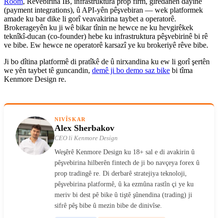
Room
, Rêvebirina IB, infrastruktura prop firm, girêdanên dayînê
(payment integrations), û API-yên pêşvebiran — wek platformek
amade ku bar dike li gorî veavakirina taybet a operatorê.
Brokerageyên ku ji wê bikar tînin ne hewce ne ku hevgirêkek
teknîkî-ducan (co-founder) hebe ku infrastruktura pêşvebirinê bi rê
ve bibe. Ew hewce ne operatorê karsazî ye ku brokeriyê rêve bibe.
Ji bo dîtina platformê di pratîkê de û nirxandina ku ew li gorî şertên
we yên taybet tê guncandin,
demê ji bo demo saz bike
bi tîma
Kenmore Design re.
NIVÎSKAR
Alex Sherbakov
CEO li Kenmore Design
Weşêrê Kenmore Design ku 18+ sal e di avakirin û
pêşvebirina hilberên fintech de ji bo navçeya forex û
prop tradingê re. Di derbarê stratejiya teknoloji,
pêşvebirina platformê, û ka ezmûna rastîn çi ye ku
meriv bi dest pê bike û tiştê şûnendina (trading) ji
sifrê pêş bibe û mezin bibe de dinivîse.