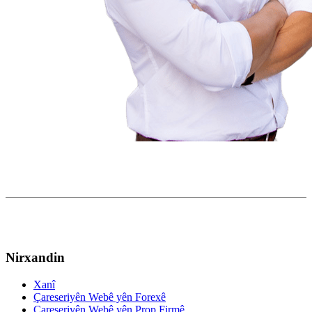
Nirxandin
Xanî
Çareseriyên Webê yên Forexê
Çareseriyên Webê yên Prop Firmê