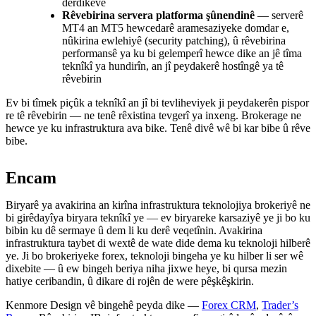
derdikeve
Rêvebirina servera platforma şûnendinê
— serverê
MT4 an MT5 hewcedarê aramesaziyeke domdar e,
nûkirina ewlehiyê (security patching), û rêvebirina
performansê ya ku bi gelemperî hewce dike an jê tîma
teknîkî ya hundirîn, an jî peydakerê hostîngê ya tê
rêvebirin
Ev bi tîmek piçûk a teknîkî an jî bi tevliheviyek ji peydakerên pispor
re tê rêvebirin — ne tenê rêxistina tevgerî ya inxeng. Brokerage ne
hewce ye ku infrastruktura ava bike. Tenê divê wê bi kar bibe û rêve
bibe.
Encam
Biryarê ya avakirina an kirîna infrastruktura teknolojiya brokeriyê ne
bi girêdayîya biryara teknîkî ye — ev biryareke karsaziyê ye ji bo ku
bibin ku dê sermaye û dem li ku derê veqetînin. Avakirina
infrastruktura taybet di wextê de wate dide dema ku teknoloji hilberê
ye. Ji bo brokeriyeke forex, teknoloji bingeha ye ku hilber li ser wê
dixebite — û ew bingeh beriya niha jixwe heye, bi qursa mezin
hatiye ceribandin, û dikare di rojên de were pêşkêşkirin.
Kenmore Design vê bingehê peyda dike —
Forex CRM
,
Trader’s