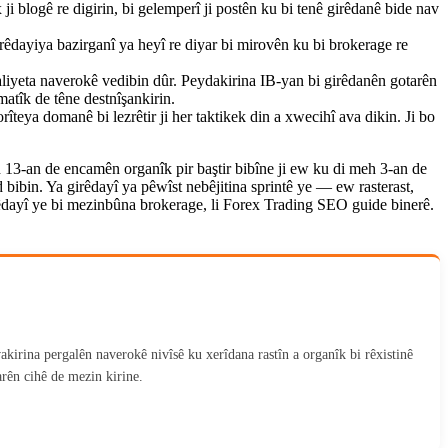
i blogê re digirin, bi gelemperî ji postên ku bi tenê girêdanê bide nav
êdayiya bazirganî ya heyî re diyar bi mirovên ku bi brokerage re
iyeta naverokê vedibin dûr. Peydakirina IB-yan bi girêdanên gotarên
atîk de têne destnîşankirin.
teya domanê bi lezrêtir ji her taktikek din a xwecihî ava dikin. Ji bo
13-an de encamên organîk pir baştir bibîne ji ew ku di meh 3-an de
ibin. Ya girêdayî ya pêwîst nebêjitina sprintê ye — ew rasterast,
êdayî ye bi mezinbûna brokerage, li Forex Trading SEO guide binerê.
akirina pergalên naverokê nivîsê ku xerîdana rastîn a organîk bi rêxistinê
rên cihê de mezin kirine.