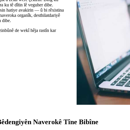
a ku tê dîtin lê veguher dibe.
sin hatiye avakirin — û bi rêxistina
naveroka organîk, desthilatdariyê
n dibe.
zinbûnê de wekî hêja rastîn kar
Bêdengiyên Naverokê Tîne Bibîne