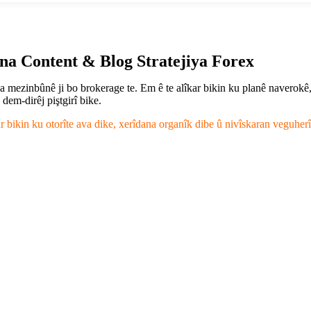
na Content & Blog Stratejiya Forex
a mezinbûnê ji bo brokerage te. Em ê te alîkar bikin ku planê naverokê, 
em-dirêj piştgirî bike.
r bikin ku otorîte ava dike, xerîdana organîk dibe û nivîskaran veguherî