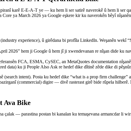
i piranî karê E-E-A-T ye — ku hem li ser satirê naverokê û hem li ser 
eya Core ya March 2026 ya Google eşkere kir ku naverokên bêyî nîşanên k
 (industry experience), û girêdana bi profîla LinkedIn. Weşanên wekî “
Updated April 2026” hem ji Google û hem jî ji xwendevanan re nîşan dide  اطّلاعات bo mijarên rîgêzî
feransên FCA, ESMA, CySEC, an MetaQuotes documentation nîşanên kre
ured data) ku ji People Also Ask re hedef dike dîtinê zêde dike di pêş
ê (search intent). Posta ku hedef dike “what is a prop firm challenge” a
zirganî (commercial) digire — divê rasterast girê bide rûpela hilberê.
t Ava Bike
na çalak — parastina postan bi kanalan ku temaşevana armancdar li wir 