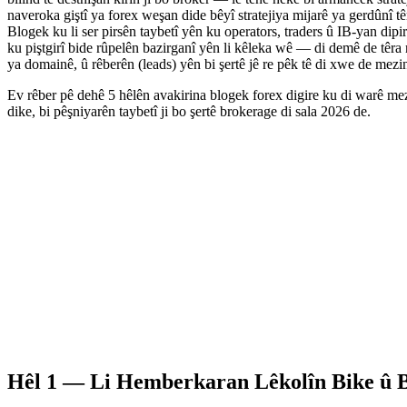
naveroka giştî ya forex weşan dide bêyî stratejiya mijarê ya gerdûnî têr
Blogek ku li ser pirsên taybetî yên ku operators, traders û IB-yan dipir
ku piştgirî bide rûpelên bazirganî yên li kêleka wê — di demê de têra 
ya domainê, û rêberên (leads) yên bi şertê jê re pêk tê di xwe de mezi
Ev rêber pê dehê 5 hêlên avakirina blogek forex digire ku di warê me
dike, bi pêşniyarên taybetî ji bo şertê brokerage di sala 2026 de.
Hêl 1 — Li Hemberkaran Lêkolîn Bike û 