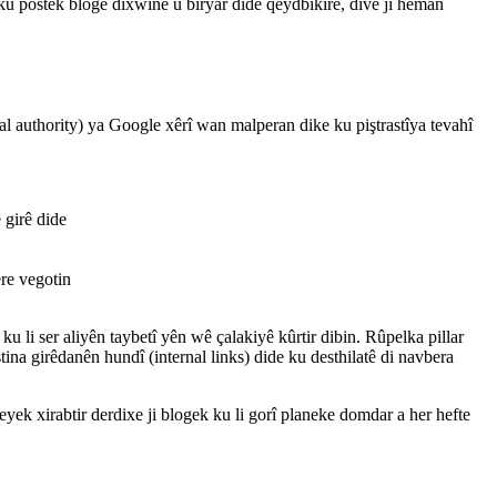
 postek blogê dixwîne û biryar dide qeydbikire, divê ji heman
ical authority) ya Google xêrî wan malperan dike ku piştrastîya tevahî
 girê dide
ere vegotin
ku li ser aliyên taybetî yên wê çalakiyê kûrtir dibin. Rûpelka pillar
stina girêdanên hundî (internal links) dide ku desthilatê di navbera
k xirabtir derdixe ji blogek ku li gorî planeke domdar a her hefte