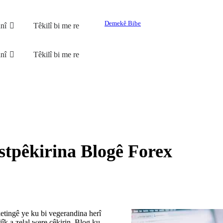
Demekê Bibe
nî
Têkilî bi me re
nî
Têkilî bi me re
estpêkirina Blogê Forex
etingê ye ku bi vegerandina herî
jîk a zelal were çêkirin. Blog ku