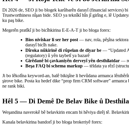
Di 2026 de, SEO ji bo blogek karûbarên darayî (financial services) b
Trustworthiness nîşan bide. SEO ya teknîkî hîn jî girîng e, lê Updat
ku paş bike.
Megerên pratîkî ji bo bicîhkirina E-E-A-T ji bo bloga forex:
Bios nivîskar li ser her post
— nav, rola, pêşîna sektora
darayî bicîh nake.
rojane ye, nemaze ji 
Dîroka nûkirinê di rûpelan de diyar be
(regulatory) û yên taybetî ya bazarê
Girêdanê bi çavkaniyên derveyî yên desthilatdar
— re
Beşa FAQ bi schema markup
— tëldata ya rêzî (struct
Ji bo lêkolîna keyword-an, balê bikişîne li hevûdana armanca lênihêrîn
şirove bike. Posta ku hedef dike “prop firm CRM software” armanca ba
ne rank biki.
Hêl 5 — Di Demê De Belav Bike û Desthila
Weşandina naverokê bê belavkirin encam bi hêviya dirêj tê. Belavkiri
Kanala belavkirina bandorî ji bo bloga brokeriyê forex: