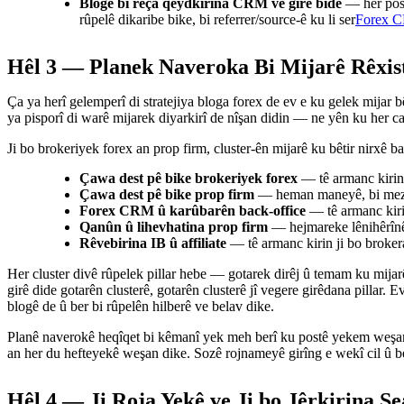
Blogê bi rêça qeydkirina CRM ve girê bide
— her post
rûpelê dikaribe bike, bi referrer/source-ê ku li ser
Forex 
Hêl 3 — Planek Naveroka Bi Mijarê Rêxis
Ça ya herî gelemperî di stratejiya bloga forex de ev e ku gelek mijar b
ya pisporî di warê mijarek diyarkirî de nîşan didin — ne yên ku her 
Ji bo brokeriyek forex an prop firm, cluster-ên mijarê ku bêtir nirxê ba
Çawa dest pê bike brokeriyek forex
— tê armanc kirin j
Çawa dest pê bike prop firm
— heman maneyê, bi mezin
Forex CRM û karûbarên back-office
— tê armanc kiri
Qanûn û lihevhatina prop firm
— hejmareke lênihêrînê 
Rêvebirina IB û affiliate
— tê armanc kirin ji bo broker
Her cluster divê rûpelek pillar hebe — gotarek dirêj û temam ku mijarê b
girê dide gotarên clusterê, gotarên clusterê jî vegere girêdana pillar. 
blogê de û ber bi rûpelên hilberê ve belav dike.
Planê naverokê heqîqet bi kêmanî yek meh berî ku postê yekem weşan b
an her du hefteyekê weşan dike. Sozê rojnameyê girîng e wekî cil û b
Hêl 4 — Ji Roja Yekê ve Ji bo Jêrkirina 