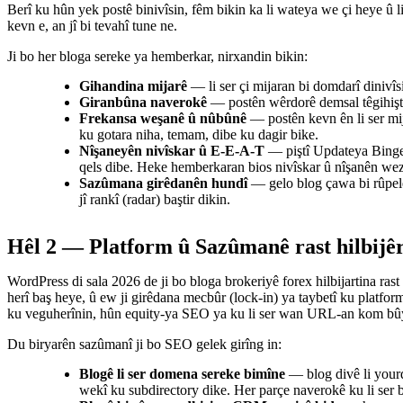
Berî ku hûn yek postê binivîsin, fêm bikin ka li wateya we çi heye û 
kevn e, an jî bi tevahî tune ne.
Ji bo her bloga sereke ya hemberkar, nirxandin bikin:
Gihandina mijarê
— li ser çi mijaran bi domdarî dinivîs
Giranbûna naverokê
— postên wêrdorê demsal têgihiştin
Frekansa weşanê û nûbûnê
— postên kevn ên li ser mij
ku gotara niha, temam, dibe ku dagir bike.
Nîşaneyên nivîskar û E-E-A-T
— piştî Updateya Bingeh
qels dibe. Heke hemberkaran bios nivîskar û nîşanên wezîf
Sazûmana girêdanên hundî
— gelo blog çawa bi rûpelên
jî rankî (radar) baştir dikin.
Hêl 2 — Platform û Sazûmanê rast hilbijê
WordPress di sala 2026 de ji bo bloga brokeriyê forex hilbijartina ra
herî baş heye, û ew ji girêdana mecbûr (lock-in) ya taybetî ku platf
ku veguherînin, hûn equity-ya SEO ya ku li ser wan URL-an kom bû
Du biryarên sazûmanî ji bo SEO gelek girîng in:
Blogê li ser domena sereke bimîne
— blog divê li your
wekî ku subdirectory dike. Her parçe naverokê ku li ser 