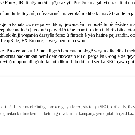
ê Forex, IB, û pêşandêrên pîşesaziyê. Postên ku agahiyên rast û bi nirx j
an du-hefteyanî ji nûvekirinên naverokê re dibe ku navê brandê bi gir
e bi kanala xwe re parve dikin, qewaraçên her postê bi bê lêzêdek mal
eguherandinên ji gotarên parvekirî têne mansûb kirin û bi rêxistina otom
link-ên ji weşanên darayên forex û fintech-ê yên hatine pejirandin, otorî
es, LeapRate, FX Empire, û weşanên mîna wan.
ike. Brokerage ku 12 meh li gorî berdewam blogê weşan dike dê di meh 
komkirina backlinkan hemî dem dixwazin ku di pergalên Google de qeyd b
eyê (compounding) derketinê dikin. Ji bo bêtir li ser ka SEO çawa gir
xistinê. Li ser marketînînga brokerage ya forex, stratejiya SEO, kirîna IB, û av
 girêdan ku tîmekên marketînîng rêvebirin û kampanyayên dîjîtal di çend baza