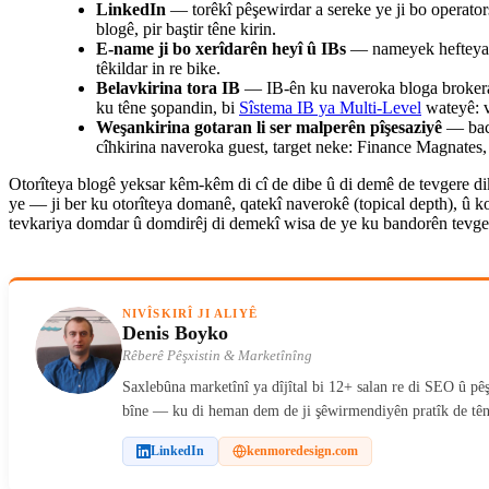
LinkedIn
— torêkî pêşewirdar a sereke ye ji bo operators
blogê, pir baştir têne kirin.
E-name ji bo xerîdarên heyî û IBs
— nameyek hefteyanî 
têkildar in re bike.
Belavkirina tora IB
— IB-ên ku naveroka bloga brokerag
ku têne şopandin, bi
Sîstema IB ya Multi-Level
wateyê: v
Weşankirina gotaran li ser malperên pîşesaziyê
— back
cîhkirina naveroka guest, target neke: Finance Magnat
Otorîteya blogê yeksar kêm-kêm di cî de dibe û di demê de tevgere d
ye — ji ber ku otorîteya domanê, qatekî naverokê (topical depth), û 
tevkariya domdar û domdirêj di demekî wisa de ye ku bandorên tevger
NIVÎSKIRÎ JI ALIYÊ
Denis Boyko
Rêberê Pêşxistin & Marketînîng
Saxlebûna marketînî ya dîjîtal bi 12+ salan re di SEO û pêş
bîne — ku di heman dem de ji şêwirmendiyên pratîk de têne
LinkedIn
kenmoredesign.com