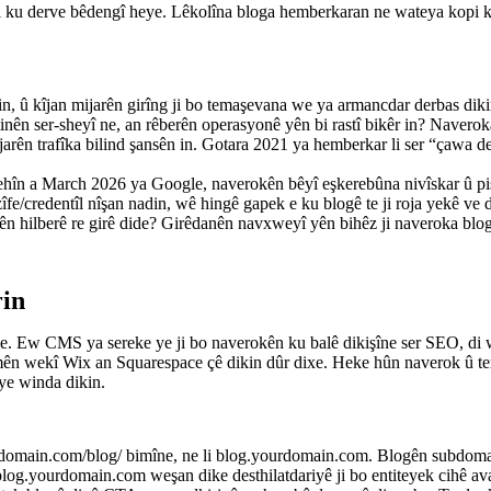
li ku derve bêdengî heye. Lêkolîna bloga hemberkaran ne wateya kopi ki
in, û kîjan mijarên girîng ji bo temaşevana we ya armancdar derbas diki
ên ser-sheyî ne, an rêberên operasyonê yên bi rastî bikêr in? Naveroka s
arên trafîka bilind şansên in. Gotara 2021 ya hemberkar li ser “çawa d
în a March 2026 ya Google, naverokên bêyî eşkerebûna nivîskar û pisp
e/credentîl nîşan nadin, wê hingê gapek e ku blogê te ji roja yekê ve d
 hilberê re girê dide? Girêdanên navxweyî yên bihêz ji naveroka blogê 
rin
st e. Ew CMS ya sereke ye ji bo naverokên ku balê dikişîne ser SEO, di 
ormên wekî Wix an Squarespace çê dikin dûr dixe. Heke hûn naverok û te
ye winda dikin.
domain.com/blog/ bimîne, ne li blog.yourdomain.com. Blogên subdoma
blog.yourdomain.com weşan dike desthilatdariyê ji bo entiteyek cihê av