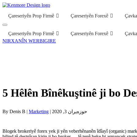
Çareseriyên Prop Firmê
Çareseriyên Forexê
Çavka
Çareseriyên Prop Firmê
Çareseriyên Forexê
Çavka
NIRXANÎN WERBIGIRE
5 Hêlên Bînêkuştinê ji bo D
| حوزه‌یران 3, 2020
Marketing
By Denis B |
Blogek brokeriyê forex yek ji yên veberhênanên îdîayî (organic) mark
bilind tê destnîşan kirin ji bo broker — lê tenê heke bi armancek strate