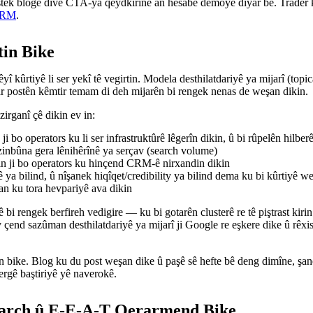
ek blogê divê CTA-ya qeydkirinê an hesabê demoyê diyar be. Trader ku
CRM
.
tin Bike
êyî kûrtiyê li ser yekî tê vegirtin. Modela desthilatdariyê ya mijarî (top
car postên kêmtir temam di deh mijarên bi rengek nenas de weşan dikin.
zirganî çê dikin ev in:
i bo operators ku li ser infrastruktûrê lêgerîn dikin, û bi rûpelên hilberê
bûna gera lênihêrînê ya serçav (search volume)
n ji bo operators ku hinçend CRM-ê nirxandin dikin
ya bilind, û nîşanek hiqîqet/credibility ya bilind dema ku bi kûrtiyê w
an ku tora hevpariyê ava dikin
i rengek berfireh vedigire — ku bi gotarên clusterê re tê piştrast kirin 
Ev çend sazûman desthilatdariyê ya mijarî ji Google re eşkere dike û rêxi
ike. Blog ku du post weşan dike û paşê sê hefte bê deng dimîne, şaneye
ergê baştiriyê yê naverokê.
Search û E-E-A-T Qerarmend Bike