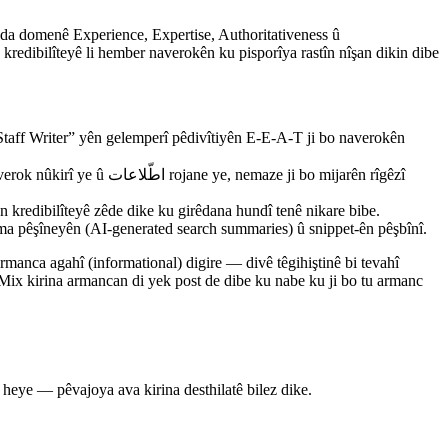
qada domenê Experience, Expertise, Authoritativeness û
redibilîteyê li hember naverokên ku pisporîya rastîn nîşan dikin dibe
Staff Writer” yên gelemperî pêdivîtiyên E-E-A-T ji bo naverokên
— “ku naverok nûkirî ye û
dibilîteyê zêde dike ku girêdana hundî tenê nikare bibe.
nûma pêşîneyên (AI-generated search summaries) û snippet-ên pêşbînî.
rmanca agahî (informational) digire — divê têgihiştinê bi tevahî
 Mix kirina armancan di yek post de dibe ku nabe ku ji bo tu armanc
heye — pêvajoya ava kirina desthilatê bilez dike.