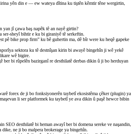
rina yên din e — ew wateya dîtina ku tiştên kêmtir têne wergirtin,
n yan jî çawa baş napêk tê an nayê girtin?
er-sheyî bihtir e ku bi giraniyê tê serkeftin.
est pê bike prop firm” ku bê guhertin ma, dê bîr were ku heqê gapeke
orîya sektora ku tê destnîşan kirin bi awayê bingehîn ji wê yekê
ikare wê bigire.
ber bi rûpelên bazirganî re desthilatê derbas dikin û ji bo herduyan
warê forex de ji bo fonksiyonerên taybetî ekosistêma çêker (plugin) ya
maşevan li ser platformek ku taybetî ye ava dikin û paşê hewce bibin
in SEO desthilatê bi heman awayî ber bi domena sereke ve naşandin,
a dike, ne ji bo malpera brokerage ya bingehîn.