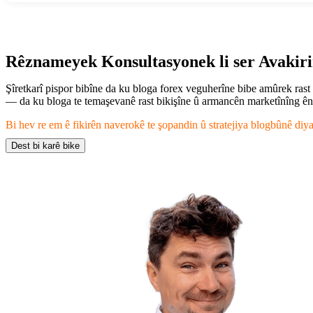
Rêznameyek Konsultasyonek li ser Avakiri
Şîretkarî pispor bibîne da ku bloga forex veguherîne bibe amûrek rast 
— da ku bloga te temaşevanê rast bikişîne û armancên marketînîng ên d
Bi hev re em ê fikirên naverokê te şopandin û stratejiya blogbûnê diya
Dest bi karê bike