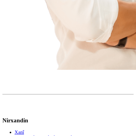
Nirxandin
Xanî