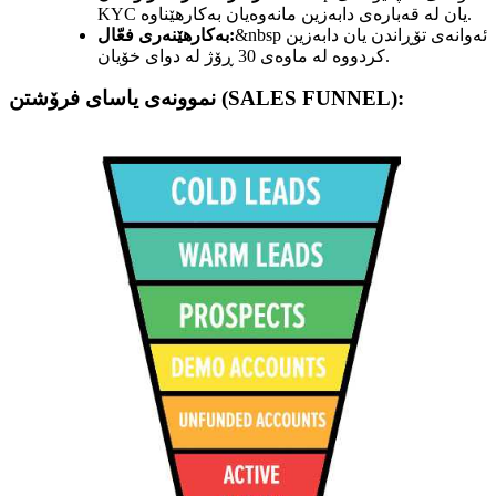
KYC یان لە قەبارەی دابەزین مانەوەیان بەکارهێناوە.
&nbsp ئەوانەی تۆڕاندن یان دابەزین
بەکارهێنەری فعّال:
کردووە لە ماوەی 30 ڕۆژ لە دوای خۆیان.
نموونەی یاسای فرۆشتن (SALES FUNNEL):