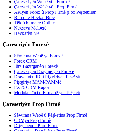
Çareseriyên Webê yên Forexê
Çareseriyên Webê yên Prop Firmê
APIyên Forex û Prop Firmê ji bo Pêşdebiran
Bi me re Hevkar Bibe
Têkilî bi me re Online
Nexşeya Malperê
Hevkarên Me
Çareseriyên Forexê
Sêwirana Webê ya Forexê
Forex CRM
Jûra Bazirganên Forexê
Çareseriyên Drayîpê yên Forexê
Dravdanên IB û Piştgiriyên Pir-Astî
Piştgiriya MAM/PAMMê
FX & CRM Rapor
Modula Tîmên Firotanê yên Pêşketî
Çareseriyên Prop Firmê
Sêwirana Webê û Pêşketina Prop Firmê
CRMya Prop Firmê
Dûgelbenda Prop Firmê
Çareseriya Drayîpê ya Prop Firmê