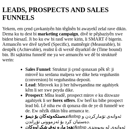
LEADS, PROSPECTS AND SALES
FUNNELS
Yekem, em çend çavkaniyên hin têgînên bi awayekî zelal rave dikin.
Dema ku tu dest bi
marketing campaign
, divê te pêşbaziyên xwe
bidest biesazî. Ji bo ku ew bi rastî were kirin, li SMART ê bigerin.
Armancên we divê taybetî (Specific), matmêrgir (Measurable), bi
destpêk (Achievable), realist û di wextê diyarkirî de (Time bound)
bin. Bi sajkirina funnelê me ya we armancên we dê bi strukturê
werin:
Sales Funnel
: Struktur ji çend qonaxan pêk tê: ji
mirovê ku serdana malpera we dike heta veguhastin
(conversion) bi veguhastina deposit.
Lead
: Mirovek ku ji ber hilweşandina me agahiyek
kêm li ser xwe peyda dike.
Prospect
: Mîna leadê, prospect mirov e ku dixwaze
agahiyek li ser
forex offers
. Ew berî ku bibe prospect
lead bû. Lê niha ew di qonaxa din de ye di funnelê we
de. Ew nêzîk dikin bîra armanca te.
&nbsp ئەوانەی تۆمارکردن و
دەستکەوتەکان بۆ دیمۆ:
دەستیان کرد بۆ ئەزموونی تۆڕاندن.
&nbsp ئەوانەی لە پەیوەندی
هەژمارە نەفرشکراوەکان: