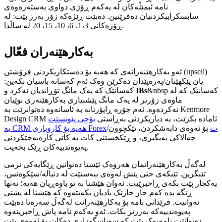
نامە ئیمێڵەکان لە یەکەم ڕۆژی دواوی بەستەرەوەی
سابسکرایبکردنیان دەفرێنین. دەبێت ڕێژەکە زۆر بەرز بێت: لە
ڕۆژەکانی 1،3، 6، 10، 15، 20 لە ساڵدا.
بەکارهێنەران فعّال
ئەو بەکارهێنەرانەی کە هەیە بۆ دەستکاریکردنی فرۆشتن (upsell)
یان پێکهێنان/پەرەپێدان دەکرێن وەک ئەم کەسانە باسیان بکەین:
&nbsp کەسانێک کە لە
IBs
کەسانێک کە یەک مانگ تۆڕاندیان نەکرد و
ماوەی زۆرتر لە یەک مانگ پێشنیاری بەکارهێنەری نوێیان
نەکردەوە. ئەم جۆرە ڕاپۆرتانە بە ئاسانەوە دەتوانرێت بە Kenmore
Design CRM ئامادە بکرێت، بە دیاریکردنی بەڕاستی
بۆچی پێویستت
بە CRM هەیە بۆ کاروباری Forexت
بۆ ئەوەی دابەشکردن، تێکچوون/
چەالاکی پەیگیری، و ڕێکخستنی کات بە کاتی کارەبەجێکردنی
پەیوەندییەکان ڕێک بخەیت.
لەگەڵ بەکارهێنەرانمان هەروەک ئێستا دەتوانین ڕێگایەکی نرمی
تێبگرین. تێبکەی حتی پێش لەوەی ببەستێت لە دنباله/سێکوەنس،
یەکجار پێت بکەی ڕاخبرێیت. ئەوان هێشتا بە تو باوەڕیان هەیە؛ تەنها
ڕێگە بدە کەم جار جارێک یادیان بکەیتەوە کە هێشتا لە پشتی
ئەوانیت. فرێدانی نامە بۆ بەکارهێنەرانت لەگەڵ سەرەتا دەبێت
پەیوەندییەکە بەرزتر بکات. ئەو یەکەم نامە پاش ڕاخبرینەوە
دەتوانێت نامەیەک بێت کە سوپاسگوزاری دەکات بۆ ئەوەی پێت