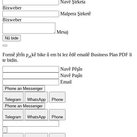
Navê Şirketa
Bixweber
Malpera Şirketê
Bixweber
Mesaj
Nû bide
Formê jêrîn pڕkê bike û em bi lez êdê emailê Business Plan PDF li
te bidin.
Navê Pêşîn
Navê Paşîn
Email
Phone an Messenger
Telegram
WhatsApp
Phone
Phone an Messenger
Telegram
WhatsApp
Phone