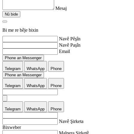
Mesaj
Nû bide
Bi me re bêje bixin
Navê Pêşîn
Navê Paşîn
Email
Phone an Messenger
Telegram
WhatsApp
Phone
Phone an Messenger
Telegram
WhatsApp
Phone
Telegram
WhatsApp
Phone
Navê Şirketa
Bixweber
Malpera Şirketê