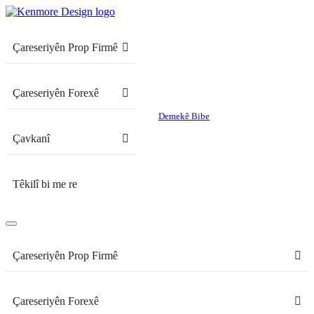
Çareseriyên Prop Firmê
Çareseriyên Forexê
Demekê Bibe
Çavkanî
Têkilî bi me re
Çareseriyên Prop Firmê
Çareseriyên Forexê