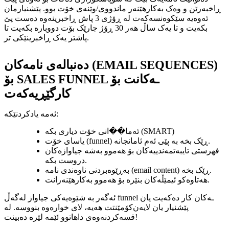
ڕاخبەرێن و وەک بەکارهێنەر ماندووی/وێنەی خۆت بوو. پێشنیارمان
ئەوەیە سێکوەنسەکەت لە ڕۆژی 3 پاش ڕاخبرینەوە دەست پێ
بکەیت و تا یەک ساڵ هەر 30 ڕۆژ جارێک بۆت دووبارە بکەیت تا
پاشتر یەک ڕاخبرینێکی تر.
دەنباله‌ی نامەکان (EMAIL SEQUENCES)
بۆ SALES FUNNEL ـەکانت بۆ
کارگێڕیەکەت
ئەمە یادکردنێکە:
ئەما��انی خۆت دیاری بکە (SMART)
یاسای خۆت (funnel) ڕێک بخە بە پێی ئەم ئامانجانە.
فهرستی تایبەتمەندییەکان بۆ هەموو بەشە جیاوازەکان
دروست بکە.
بەڕێوەبردنی ناوەندی نامە (email content) ڕێک بخە.
هەتاوەکو ئیمێڵەکان بنێرە بۆ هەموو بەکارهێنەرانت.
ئەگەر بە شێوەیەکی جیاواز لەگەڵ funnel ـەکان کار دەکەیت یان
پێشنیار یان لایەن‌کۆمێنتت هەیە، لای خوارەوە بنووسە. لە
قسەکردنەوەی داهاتوو ئێمە لێرە دەبینت!