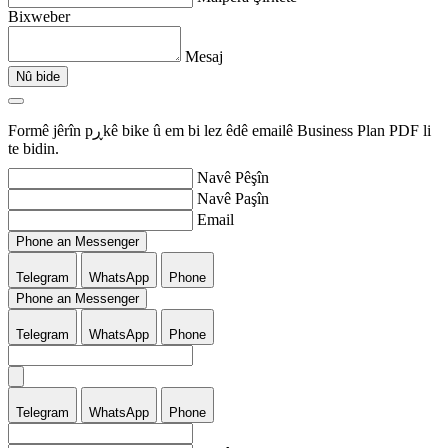
Bixweber
Mesaj
Nû bide
Formê jêrîn pڕkê bike û em bi lez êdê emailê Business Plan PDF li
te bidin.
Navê Pêşîn
Navê Paşîn
Email
Phone an Messenger
Telegram
WhatsApp
Phone
Phone an Messenger
Telegram
WhatsApp
Phone
Telegram
WhatsApp
Phone