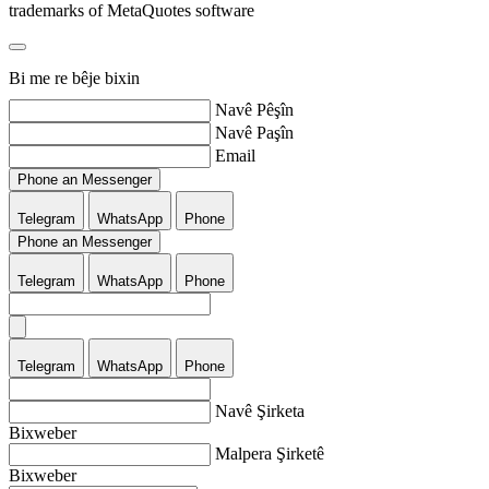
trademarks of MetaQuotes software
Bi me re bêje bixin
Navê Pêşîn
Navê Paşîn
Email
Phone an Messenger
Telegram
WhatsApp
Phone
Phone an Messenger
Telegram
WhatsApp
Phone
Telegram
WhatsApp
Phone
Navê Şirketa
Bixweber
Malpera Şirketê
Bixweber