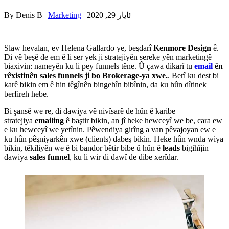
| ئایار 29, 2020
Marketing
By Denis B |
Slaw hevalan, ev Helena Gallardo ye, beşdarî
Kenmore Design
ê.
Di vê beşê de em ê li ser yek ji stratejiyên sereke yên marketingê
biaxivin: nameyên ku li pey funnels têne. Û çawa dikarî tu
email
ên
rêxistinên sales funnels ji bo Brokerage-ya xwe.
. Berî ku dest bi
karê bikin em ê hin têgînên bingehîn bibînin, da ku hûn dîtinek
berfireh hebe.
Bi şansê we re, di dawiya vê nivîsarê de hûn ê karibe
stratejiya
emailing
ê baştir bikin, an jî heke hewceyî we be, cara ew
e ku hewceyî we yetînin. Pêwendiya girîng a van pêvajoyan ew e
ku hûn pêşniyarkên xwe (clients) dabeş bikin. Heke hûn wnda wiya
bikin, têkiliyên we ê bi bandor bêtir bibe û hûn ê
leads
bigihîjin
dawiya
sales
funnel
, ku li wir di dawî de dibe xerîdar.