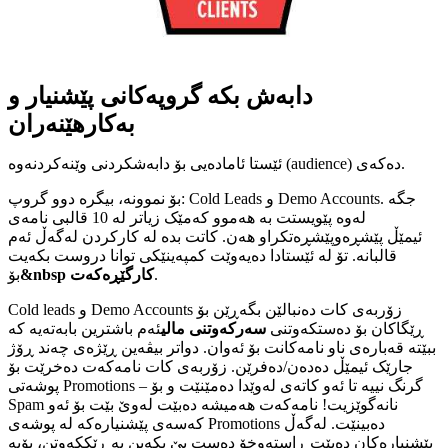
دابەش بکە گروپەکانی پێشنیار و
بەکارهێنەران
ئێستا ئامادەیی بۆ دابەشکردنی وێنه‌کردنەوە (audience) دەکەی.
بۆ نموونە، بیگرە دوو گروپ: Cold Leads و Demo Accounts. جگە
لەوە پێویستت بە هەموو کەمێک زیاتر لە 10 قالبی نامەی
ئیمێڵ پێشڕەوپێشڕەتکراو هەن. کاتت بدە لە کارکردن لەگەڵ ئەم
قالبانە. تۆ لە ئێستادا دەیەوێت کمپەینێکی توانا دروست بکەیت
.
&nbsp کارگێڕەکەت
بۆ
Cold leads و Demo Accounts زۆربەی کات دەنبالێن بگەڕێن بۆ
ڕێگاکان بۆ دەستکەوتنی
سەرکەوتنی مالی
ئەم باشترین بابەتەیە کە
ببێتە قەبارەی ناو نامەکانت بۆ ئەوان. دواتر بیڤەین ڕێژەی چەند ڕۆژ
جارێک ئیمێڵ دەدەن/دەفرێن. زۆربەی کات نامەکەت دەخرێت بۆ
پوشەتی Promotions – گرنگ نییە تا ئەو کاتەی لەوێدا دەمێنێت و بۆ
Spam نانەگوێزیت! نامەکەت هەمیشە دەبێت لەوێ بێت بۆ ئەو
کەسەی پێشنیارەکە لە پوشەی Promotions دەبینێت. لەگەڵ
پێشنیارەکان دەبێت ڕاستەوخۆ دەست پێ بکەین بە ڕێککەوتن، بۆیە