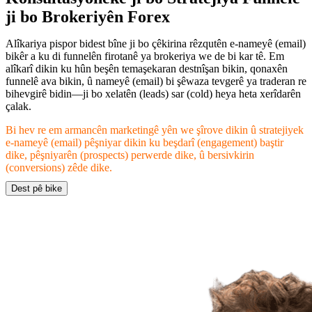
ji bo Brokeriyên Forex
Alîkariya pispor bidest bîne ji bo çêkirina rêzqutên e-nameyê (email)
bikêr a ku di funnelên firotanê ya brokeriya we de bi kar tê. Em
alîkarî dikin ku hûn beşên temaşekaran destnîşan bikin, qonaxên
funnelê ava bikin, û nameyê (email) bi şêwaza tevgerê ya traderan re
bihevgirê bidin—ji bo xelatên (leads) sar (cold) heya heta xerîdarên
çalak.
Bi hev re em armancên marketingê yên we şîrove dikin û stratejiyek
e-nameyê (email) pêşniyar dikin ku beşdarî (engagement) baştir
dike, pêşniyarên (prospects) perwerde dike, û bersivkirin
(conversions) zêde dike.
Dest pê bike