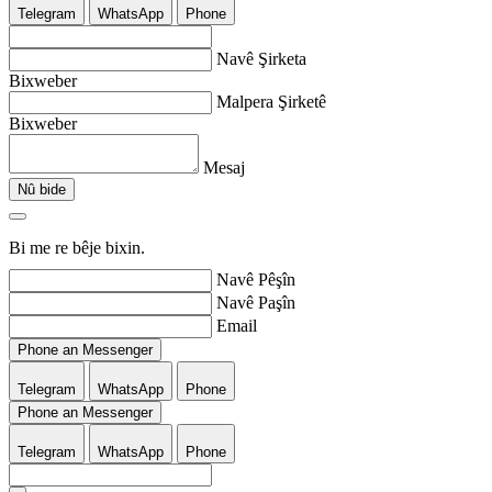
Telegram
WhatsApp
Phone
Navê Şirketa
Bixweber
Malpera Şirketê
Bixweber
Mesaj
Nû bide
Bi me re bêje bixin.
Navê Pêşîn
Navê Paşîn
Email
Phone an Messenger
Telegram
WhatsApp
Phone
Phone an Messenger
Telegram
WhatsApp
Phone