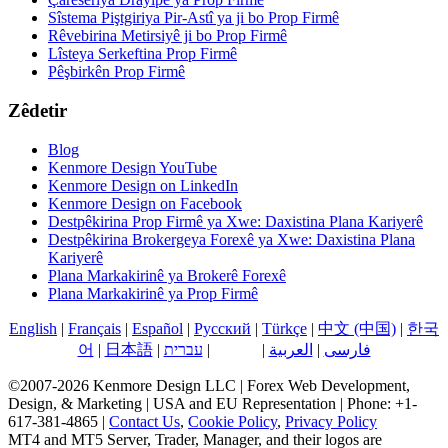
Sîstema Piştgiriya Pir-Astî ya ji bo Prop Firmê
Rêvebirina Metirsiyê ji bo Prop Firmê
Lîsteya Serkeftina Prop Firmê
Pêşbirkên Prop Firmê
Zêdetir
Blog
Kenmore Design YouTube
Kenmore Design on LinkedIn
Kenmore Design on Facebook
Destpêkirina Prop Firmê ya Xwe: Daxistina Plana Kariyerê
Destpêkirina Brokergeya Forexê ya Xwe: Daxistina Plana
Kariyerê
Plana Markakirinê ya Brokerê Forexê
Plana Markakirinê ya Prop Firmê
English
|
Français
|
Español
|
Русский
|
Türkçe
|
中文 (中国)
|
한국
فارسی
|
العربية
|
کوردی
|
עברית
|
日本語
|
어
©2007-2026 Kenmore Design LLC | Forex Web Development,
Design, & Marketing | USA and EU Representation | Phone: +1-
617-381-4865 |
Contact Us
,
Cookie Policy
,
Privacy Policy
MT4 and MT5 Server, Trader, Manager, and their logos are