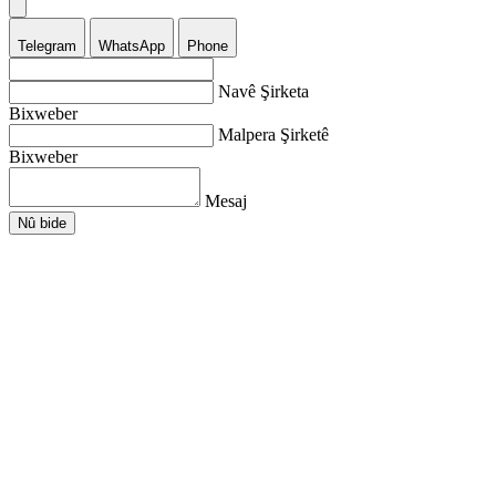
Telegram
WhatsApp
Phone
Navê Şirketa
Bixweber
Malpera Şirketê
Bixweber
Mesaj
Nû bide