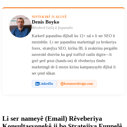
NIVÎSKIRÎ JI ALIYÊ
Denis Boyko
Rêvebirê Geliş û Şopandin
Karkerê şopandina dîjîtalî ku 12+ sal e li ser SEO û
mezinbûn. Li ser şopandina marketingê ya brokeriya
forex, stratejîya SEO, kirîna IB, û avakirina pergalên
naverokê dinivîse ku geşî trafficê rastîn digire—li
gorî şerê şexsi (hands-on) di rêveberiya tîmên
marketingê de û mezin kirina kampanyayên dîjîtal li
ser çend sûkan.
LinkedIn
kenmoredesign.com
Li ser nameyê (Email) Rêveberiya
Konsultasyonekê ji bo Stratejiya Funnelê