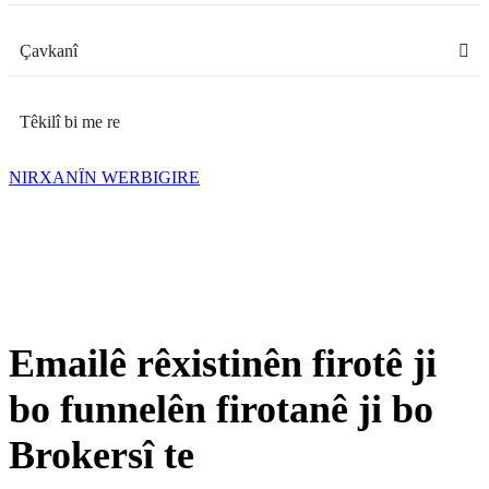
Çavkanî
Têkilî bi me re
NIRXANÎN WERBIGIRE
Emailê rêxistinên firotê ji
bo funnelên firotanê ji bo
Brokersî te