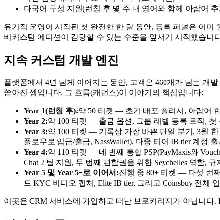
다국어 구성 지원(런칭 후 몇 주 내 영어와 함께 아랍어 추가
유기적 운영이 시작된 첫 완전한 한 달 동안, 등록 퍼널은 이미 
비커스텀 에디션이 감당할 수 있는 수준을 앞서기 시작했습니다
지속 커스텀 개발 엔진
플랫폼에서 4년 넘게 이어지는 동안, 고객은 460개가 넘는 개발
쏟아진 셈입니다. 그 흐름(캐던스)이 이야기의 핵심입니다:
Year 1(런칭 후):
약 50 티켓 — 초기 배포 폴리시, 아랍어
Year 2:
약 100 티켓 — 출금 옵션, 그룹 레벨 등록 로직, 첫 통
Year 3:
약 100 티켓 — 기록상 가장 바쁜 단일 분기, 3월 한 
플로우로 입금/출금, NassWallet), 다중 티어 IB tier 
Year 4:
약 110 티켓 — 네 번째 통합 PSP(PayMaxis와
Chat 2 팀 지원, 두 번째 관할권을 위한 Seychelles 역
Year 5 및 Year 5+로 이어서:
진행 중 80+ 티켓 — 다섯 번째
드 KYC 비디오 캡처, Elite IB tier, 그리고 Coinsbuy 전체
이곳은 CRM 서비스에 가입하고 떠난 브로커리지가 아닙니다. 