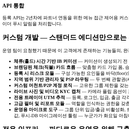
API 통합
등록 API는 2년차에 파트너 연동을 위한 메뉴 접근 제어용 커스텀
이더 푸시 알림을 처리합니다.
커스텀 개발 — 스탠더드 에디션만으로는
운영 팀이 요청했기 때문에 이 고객에게 존재하는 기능들의, 완
체류(홀드) 시간 기반 IB 커미션
— 커미션이 생성되기 전 
브랜딩된 체크(직불) 카드 흐름
— 맞춤형 카드 가입 폼, 승
등록 시 리스크 모듈
— 구성 가능한 요인들을 바닥(floo
지역 범위 기반 관리자 및 PSP 라우팅
— 두 번째 관할권(
커스텀 머천트/P2P 계정 로직
— 고유한 그룹 제한을 갖는 M
라이브 사진 및 비디오 KYC 캡처
— 카메라 플립 옵션이 포
전용 트레이더 UTM 추적
— 등록, 로그인, 입금, 출금
고급 필터 및 리포트 모듈
— 역할을 인식하는 권한을 갖춘 
운영용 마이크로 도구
— 그룹 단위 입금/출금 비활성화, 트
값, 푸시-DB 마이그레이션 툴링 — 누군가가 화요일 