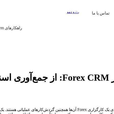
رزرو دمو
تماس با ما
راهکارهای Prop Firm
KYC و AML اغلب به‌عنوان الزامات انطباق توصیف می‌شوند، اما برای یک کارگزاری rex