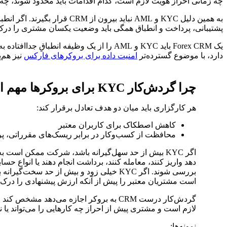
چه زمانی احراز هویت لازم است، کدام اقدامات باید محدود شوند، چه ک
به همین دلیل KYC و AML نبا
پشتیبانی، پرداخت و انطباق همگی باید وضعیت یکسان مشتری را درک 
یک Forex CRM باید KYC و AML را از یک و
دارد، با موضوع گسترده‌تر
امنیت داده برای بروکرهای فارکس
نیز هم‌پ
چرا گردش‌کار KYC برای بروکرها مهم است
هر کارگزاری باید میان دو هدف تعادل برقرار کند:
کاهش اصطکاک برای کاربران معتبر
محافظت از کسب‌وکار در برابر ریسک‌های مقرراتی، پ
اگر KYC بیش از حد سهل‌گیرانه باشد، شرکت ممکن است 
دهد واریز کنند، معامله کنند، برداشت انجام دهند یا انواع حسابی
بررسی شوند. اگر KYC خیلی زود و بیش از حد سخت‌
است مشتریان معتبر را پیش از آنکه ارزش پیشنهادی را درک 
گردش‌کار درست CRM به بروکر اجازه می‌دهد مش
لازم است و مشتری پیش از احراز چه کارهایی را می‌تواند یا نمی
نمونه‌ها: