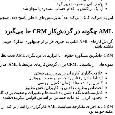
چه زمانی وضعیت تغییر کرد
آیا یک تراکنش یا اقدام حساب مسدود یا مجاز شد
این به شرکت کمک می‌کند بعداً به پرسش‌های داخلی پاسخ دهد. همچنین
AML چگونه در گردش‌کار CRM جا می‌گیرد
گردش‌کارهای AML اغلب به چیزی فراتر از جمع‌آوری م
داشته باشد.
CRM جایگزین مشاوره حقوقی یا ابزارهای غربالگری AML تحت نظارت نیست، اما باید به هماهنگ‌سازی فرایند عملیاتی پیرامون آن‌ها کمک کند.
نمونه‌هایی از پشتیبانی CRM برای گردش‌کارهای مرتبط با AML عبارت‌اند از:
علامت‌گذاری کاربران برای بررسی دستی
ارتباط دادن رفتار پرداخت با وضعیت پروفایل
کنترل برداشت‌ها تا زمان تکمیل بررسی
اختصاص وظایف داخلی به کاربران بخش تطبیق
قابل‌مشاهده نگه داشتن یادداشت‌ها و تغییرات وضعیت برای کار
محدود کردن اقدامات حساس بر اساس قوانین پیکربندی‌شده
CRM باید اجرای یکپارچه سیاست AML کارگزاری را آسان‌تر کند. از آنجا که بیشتر سیگنال‌های AML از جابه‌جایی پول می‌آیند، درک گسترده‌تر
مفید خواهد بود.