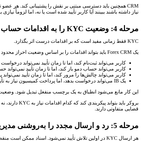
CRM همچنین باید دسترسی مبتنی بر نقش را پشتیبانی کند. هر عضو
نیاز داشته باشند ببینند آیا کاربر تأیید شده است یا نه، اما لزوماً نیا
مرحله 4: وضعیت KYC را به اقدامات حساب متصل کنید
KYC فقط زمانی مفید است که بر اقدامات درست اثر بگذارد.
یک Forex CRM باید بتواند اقدامات را بر اساس وضعیت احراز محدود یا مجاز کند. برای مثال:
کاربر می‌تواند ثبت‌نام کند، اما تا زمان تأیید نمی‌تواند درخواس
کاربر می‌تواند حساب دمو باز کند، اما تا زمان تأیید نمی‌تواند ح
کاربر می‌تواند چالش‌ها را مرور کند، اما تا زمان تأیید نمی‌تواند
یک IB می‌تواند درخواست بدهد، اما پرداخت کمیسیون نیاز به تأیید دارد
این کار مانع می‌شود انطباق به یک برچسب منفعل تبدیل شود. وضعیت ب
بروکر باید بت
قضایی متفاوتی دارند.
مرحله 5: رد و ارسال مجدد را به‌روشنی مدیریت کنید
هر ارسال KYC در اولین تلاش تأیید نمی‌شود. اسناد ممکن است منقضی، نامشخص، نامطابق، ناقص یا ناسازگار با پروفایل کاربر باشند.