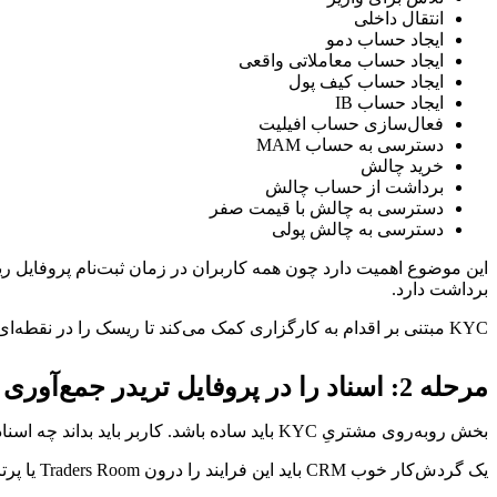
انتقال داخلی
ایجاد حساب دمو
ایجاد حساب معاملاتی واقعی
ایجاد حساب کیف پول
ایجاد حساب IB
فعال‌سازی حساب افیلیت
دسترسی به حساب MAM
خرید چالش
برداشت از حساب چالش
دسترسی به چالش با قیمت صفر
دسترسی به چالش پولی
این موضوع اهمیت دارد چون همه کاربران در زمان ثبت‌نام پروفایل ری
برداشت دارد.
KYC مبتنی بر اقدام به کارگزاری کمک می‌کند تا ریسک را در نقطه‌ای که واقعاً ظاهر می‌شود کنترل کند.
مرحله 2: اسناد را در پروفایل تریدر جمع‌آوری کنید
بخش روبه‌روی مشتریِ KYC باید ساده باشد. کاربر باید بداند چه اسنادی لازم است، آن‌ها را کجا بارگذاری کند، و وضعیت فعلی احراز هویت چیست.
یک گردش‌کار خوب CRM باید این فرایند را درون Traders Room یا پرتال مشتری شفاف کند: