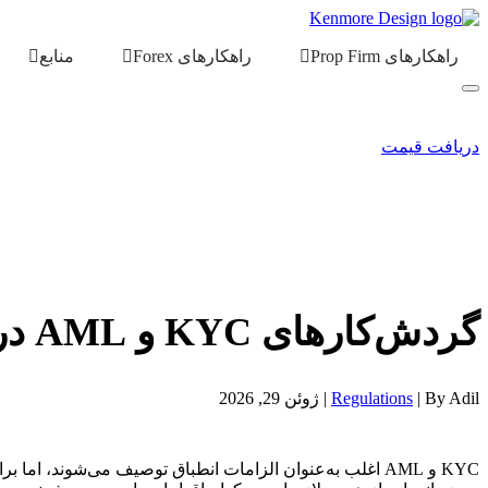
راهکارهای Prop Firm
راهکارهای Forex
منابع
دریافت قیمت
گردش‌کارهای KYC و AML در Forex CRM: از جمع‌آوری اسناد تا صف‌های تأیید
By Adil |
Regulations
| ژوئن 29, 2026