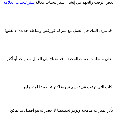
بعض الوقت والجهد في إنشاء استراتيجيات فعالة
استراتيجيات العلامة
د يتردد البنك في العمل مع شركة فوركس وساطة جديدة. لا تقلق!
لى ذلك، ستحتاج إلى موفر خدمة دفع (PSP) لقبول الودائع من عملائك. بناءً على متطلبات عملك المحددة، قد تحتاج إلى العمل مع واحد أو أكثر
كات التي ترغب في تقديم تجربة أكثر تخصيصًا لمتداوليها.
ن الوقت الآن للحصول على نظام CRM مصمم وفقًا لاحتياجاتك. من الأفضل أن تعرف كيف تريد خدمة عملائك، لذا فإن اختيار نظام CRM يأتي بميزات مدمجة ويوفر تخصيصًا لا حصر له هو أفضل ما يمكن