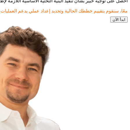
احصل على توجيه خبير بشأن تنفيذ البنية التحتية الأساسية اللازمة لإطلاق وساطة فوركس. سنساعدك في ت
معًا، سنقوم بتقييم خططك الحالية وتحديد إعداد عملي يدعم العمليات ا
ابدأ الآن