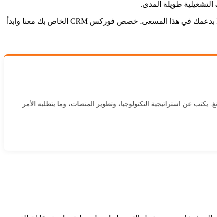
 التشغيلية طويلة المدى.
بالنسبة لمتداولي الفوركس الناجحين، قد يكون إنشاء وساطة فوركس أمرًا مثيرًا. إذا كنت تتطلع إلى شيء مماثل، فستسعد Kenmore Design بدعمك في هذا المسعى. خصص فوركس CRM الخاص بك معنا وابدأ
ت الأجنبية والبروب تريدنغ. يكتب عن استراتيجية التكنولوجيا، وتطوير المنصات، وما يتطلبه الأمر