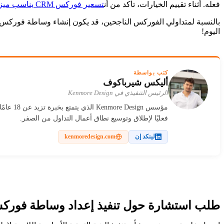
فعله. أثناء تقييم الخيارات، تأكد من أن
تسعير فوركس CRM يناسب ميزانيتك ومتطلباتك التشغيلية طويلة المدى.
اليوم!
كتب بواسطة
أليكس شيرباكوف
الرئيس التنفيذي في Kenmore Design
مؤسس gn
فعليًا لإطلاق وتوسيع نطاق أعمال التداول من الصفر.
لينكد إن
kenmoredesign.com
طلب استشارة حول تنفيذ إعداد وساطة فور