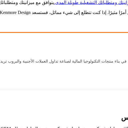
يتوافق مع ميزانيتك ومتطلباتك
Kenmore Desi الذي يتمتع بخبرة تزيد عن 18 عامًا في بناء منتجات التكنولوجيا المالية لصناعة تداول العملا
كس