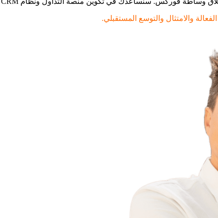
كوين منصة التداول ونظام CRM والمدفوعات وسير عمل التسجيل لضمان بداية سلسة وقابلة للتوسع.
لفعالة والامتثال والتوسع المستقبلي.