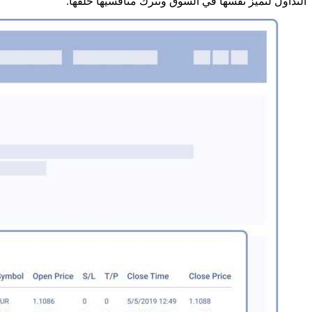
التداول لتميز نفسها في السوق وتترك منافسيها خلفها.